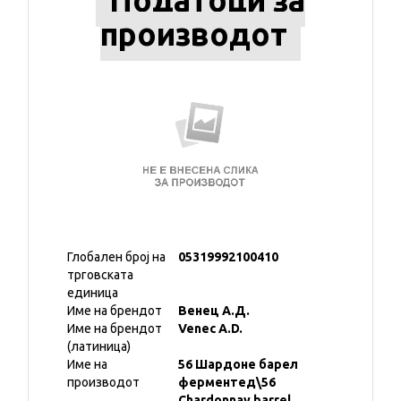
Податоци за
производот
Глобален број на
05319992100410
трговската
единица
Име на брендот
Венец А.Д.
Име на брендот
Venec A.D.
(латиница)
Име на
56 Шардоне барел
производот
ферментед\56
Chardonnay barrel