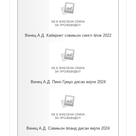
Венец А.Д. Кабернет совињон сингл блок 2022
Венец А.Д. Пино Гриџо дисан вејли 2024
Венец А.Д. Совињон бланд дисан вејли 2024