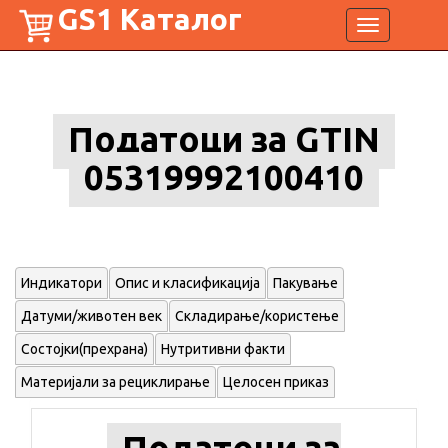
GS1 Каталог
Toggle
navigation
Податоци за GTIN
05319992100410
Индикатори
Опис и класификација
Пакување
Датуми/животен век
Складирање/користење
Состојки(прехрана)
Нутритивни факти
Материјали за рециклирање
Целосен приказ