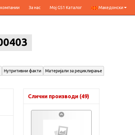
 компании
За нас
Мој GS1 Каталог
Македонски
00403
Нутритивни факти
Материјали за рециклирање
Слични производи (49)