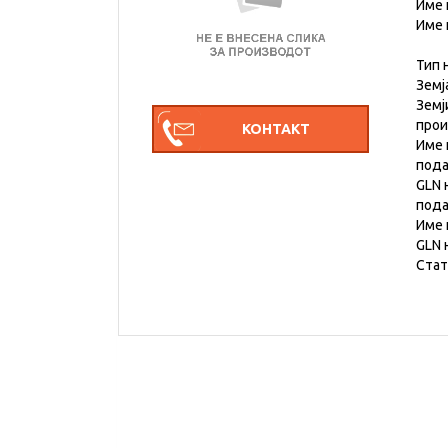
Име 
Име 
Тип 
Земј
Земј
про
Име 
под
GLN 
под
Име 
GLN 
Стат