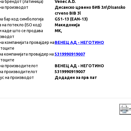
на брендот (латиница)
Venec A.D.
на производот
Дисанско црвено БИБ 3л\Disansko
crveno BIB 3l
на бар код симбологија
GS1-13 (EAN-13)
а на потекло (ISO код)
Македонија
и каде што се продава
MK,
изводот
на компанијата провајдер на
ВЕНЕЦ АД - НЕГОТИНО
атоците
на компанијата провајдер на
5319990919007
атоците
на производителот
ВЕНЕЦ АД - НЕГОТИНО
на производителот
5319990919007
ус на производот
Додаден за прв пат