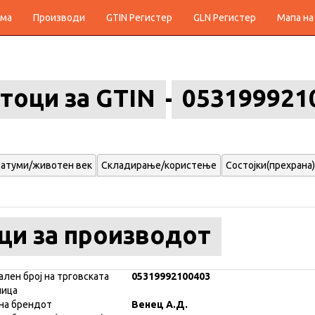
ма
Производи
GTIN Регистер
GLN Регистер
Мапа на
тоци за GTIN
053199921
атуми/животен век
Складирање/користење
Состојки(прехрана)
ци за производот
ален број на трговската
05319992100403
ница
на брендот
Венец А.Д.