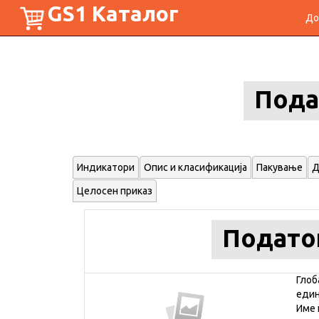
GS1 Каталог
До
Пода
Индикатори
Опис и класификација
Пакување
Д
Целосен приказ
Подато
Глоб
еди
Име 