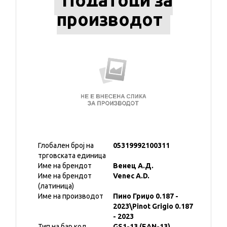
Податоци за
производот
Глобален број на
05319992100311
трговската единица
Име на брендот
Венец А.Д.
Име на брендот
Venec A.D.
(латиница)
Име на производот
Пино Гриџо 0.187 -
2023\Pinot Grigio 0.187
- 2023
Тип на бар код
GS1-13 (EAN-13)