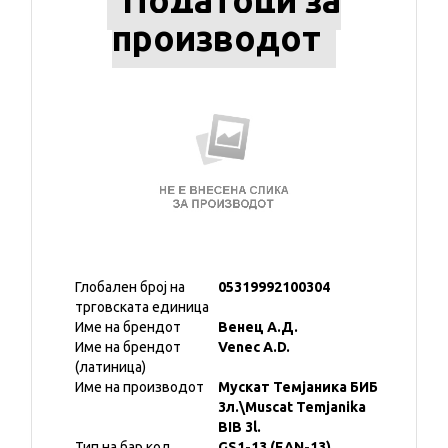
Податоци за
производот
Глобален број на
05319992100304
трговската единица
Име на брендот
Венец А.Д.
Име на брендот
Venec A.D.
(латиница)
Име на производот
Мускат Темјаника БИБ
3л.\Muscat Temjanika
BIB 3l.
Тип на бар код
GS1-13 (EAN-13)