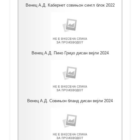
Венец А.Д. Кабернет совињон сингл блок 2022
Венец А.Д. Пино Гриџо дисан вејли 2024
Венец А.Д. Совињон бланд дисан вејли 2024