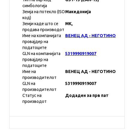
симбологија
Земја на потекло (ISO
Македонија
код)
Земји каде што се
MK,
продава производот
Име на компанијата
ВЕНЕЦ АД - НЕГОТИНО
провајдер на
податоците
GLN на компанијата
5319990919007
провајдер на
податоците
Име на
ВЕНЕЦ АД - НЕГОТИНО
производителот
GLN на
5319990919007
производителот
Статус на
Додаден за прв пат
производот