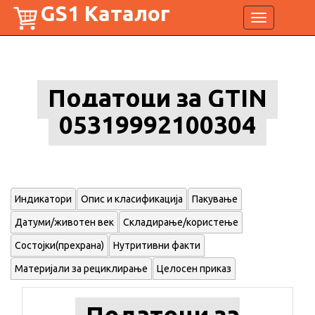
GS1 Каталог
Toggle
navigation
Податоци за GTIN
05319992100304
Индикатори
Опис и класификација
Пакување
Датуми/животен век
Складирање/користење
Состојки(прехрана)
Нутритивни факти
Материјали за рециклирање
Целосен приказ