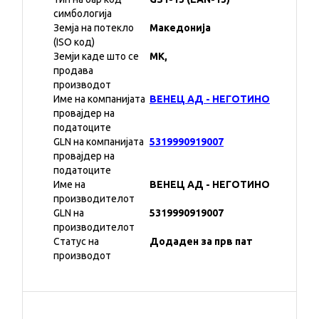
симбологија
Земја на потекло
Македонија
(ISO код)
Земји каде што се
MK,
продава
производот
Име на компанијата
ВЕНЕЦ АД - НЕГОТИНО
провајдер на
податоците
GLN на компанијата
5319990919007
провајдер на
податоците
Име на
ВЕНЕЦ АД - НЕГОТИНО
производителот
GLN на
5319990919007
производителот
Статус на
Додаден за прв пат
производот