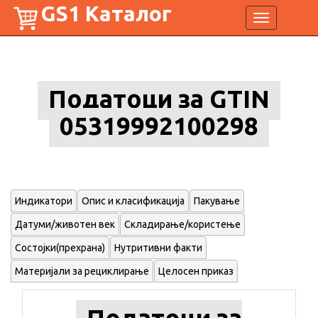
GS1 Каталог
Toggle
navigation
Податоци за GTIN
05319992100298
Индикатори
Опис и класификација
Пакување
Датуми/животен век
Складирање/користење
Состојки(прехрана)
Нутритивни факти
Материјали за рециклирање
Целосен приказ