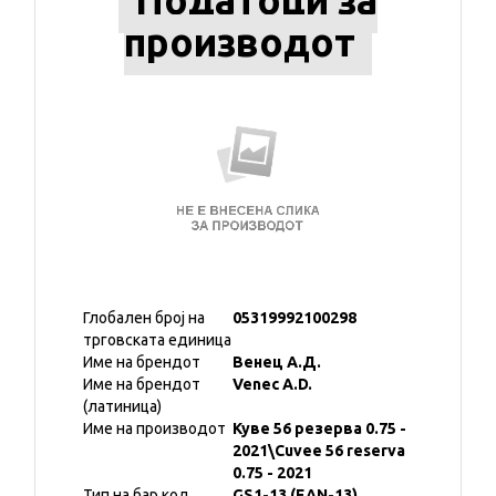
Податоци за
производот
Глобален број на
05319992100298
трговската единица
Име на брендот
Венец А.Д.
Име на брендот
Venec A.D.
(латиница)
Име на производот
Куве 56 резерва 0.75 -
2021\Cuvee 56 reserva
0.75 - 2021
Тип на бар код
GS1-13 (EAN-13)