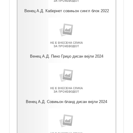
Венец А.Д. Кабернет совињон сингл блок 2022
Венец А.Д. Пино Гриџо дисан вејли 2024
Венец А.Д. Совињон бланд дисан вејли 2024