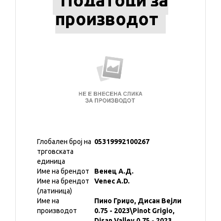
Податоци за
производот
Глобален број на
05319992100267
трговската
единица
Име на брендот
Венец А.Д.
Име на брендот
Venec A.D.
(латиница)
Име на
Пино Гриџо, Дисан Вејли
производот
0.75 - 2023\Pinot Grigio,
Disan Valley 0.75 - 2023