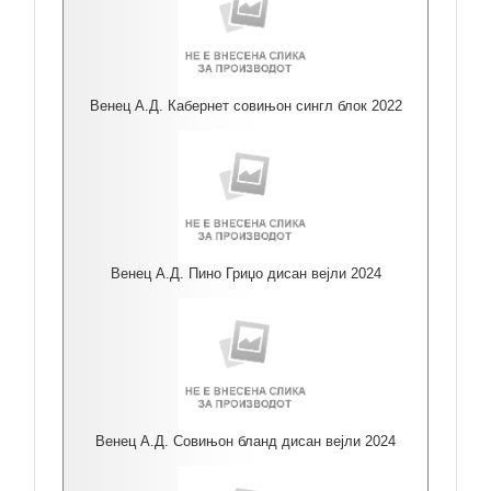
Венец А.Д. Кабернет совињон сингл блок 2022
Венец А.Д. Пино Гриџо дисан вејли 2024
Венец А.Д. Совињон бланд дисан вејли 2024