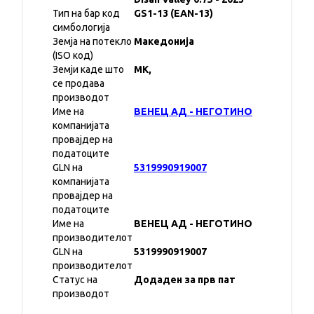
Тип на бар код
GS1-13 (EAN-13)
симбологија
Земја на потекло
Македонија
(ISO код)
Земји каде што
MK,
се продава
производот
Име на
ВЕНЕЦ АД - НЕГОТИНО
компанијата
провајдер на
податоците
GLN на
5319990919007
компанијата
провајдер на
податоците
Име на
ВЕНЕЦ АД - НЕГОТИНО
производителот
GLN на
5319990919007
производителот
Статус на
Додаден за прв пат
производот