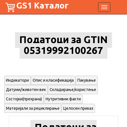
GS1 Каталог
Toggle
navigation
Податоци за GTIN
05319992100267
Индикатори
Опис и класификација
Пакување
Датуми/животен век
Складирање/користење
Состојки(прехрана)
Нутритивни факти
Материјали за рециклирање
Целосен приказ