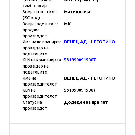
симбологија
Земја на потекло
Македонија
(ISO код)
Земји каде што се
MK,
продава
производот
Име на компанијата
ВЕНЕЦ АД - НЕГОТИНО
провајдер на
податоците
GLN на компанијата
5319990919007
провајдер на
податоците
Име на
ВЕНЕЦ АД - НЕГОТИНО
производителот
GLN на
5319990919007
производителот
Статус на
Додаден за прв пат
производот