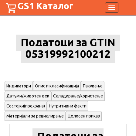
GS1 Каталог
Toggle
navigation
Податоци за GTIN
05319992100212
Индикатори
Опис и класификација
Пакување
Датуми/животен век
Складирање/користење
Состојки(прехрана)
Нутритивни факти
Материјали за рециклирање
Целосен приказ