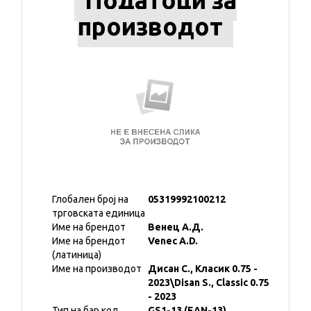
Податоци за
производот
Глобален број на
05319992100212
трговската единица
Име на брендот
Венец А.Д.
Име на брендот
Venec A.D.
(латиница)
Име на производот
Дисан С., Класик 0.75 -
2023\Disan S., Classic 0.75
- 2023
Тип на бар код
GS1-13 (EAN-13)