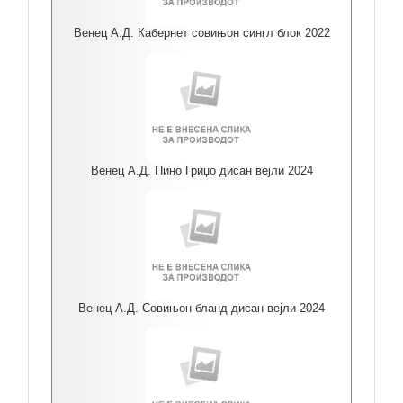
Венец А.Д. Кабернет совињон сингл блок 2022
Венец А.Д. Пино Гриџо дисан вејли 2024
Венец А.Д. Совињон бланд дисан вејли 2024