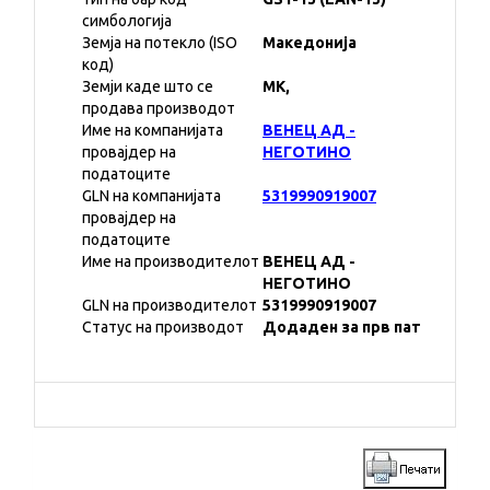
симбологија
Земја на потекло (ISO
Македонија
код)
Земји каде што се
MK,
продава производот
Име на компанијата
ВЕНЕЦ АД -
провајдер на
НЕГОТИНО
податоците
GLN на компанијата
5319990919007
провајдер на
податоците
Име на производителот
ВЕНЕЦ АД -
НЕГОТИНО
GLN на производителот
5319990919007
Статус на производот
Додаден за прв пат