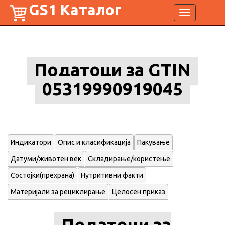
GS1 Каталог
Toggle
navigation
Податоци за GTIN
05319990919045
Индикатори
Опис и класификација
Пакување
Датуми/животен век
Складирање/користење
Состојки(прехрана)
Нутритивни факти
Материјали за рециклирање
Целосен приказ