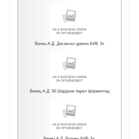
Венец А.Д. Дисанско црвено БИБ 3л
Венец А.Д. 56 Шардоне барел ферментед
Венец А.Д. Вранец БИБ 3л.