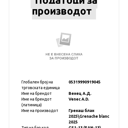
Податоци за
производот
Глобален број на
05319990919045
трговската единица
Име на брендот
Венец А.Д.
Име на брендот
Venec A.D.
(латиница)
Име на производот
Гренаш блан
2025\Grenache blanc
2025
Тип на бар код
GS1-13 (EAN-13)