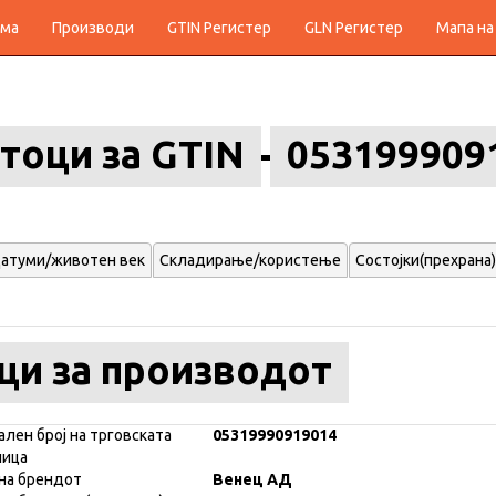
ма
Производи
GTIN Регистер
GLN Регистер
Мапа на
тоци за GTIN
053199909
атуми/животен век
Складирање/користење
Состојки(прехрана)
ци за производот
ален број на трговската
05319990919014
ница
на брендот
Венец АД