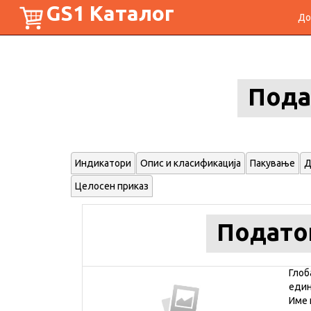
GS1 Каталог
До
Пода
Индикатори
Опис и класификација
Пакување
Д
Целосен приказ
Подато
Глоб
еди
Име 