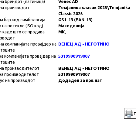
на брендот (латиница)
Venec AD
на производот
Темјаника класик 2025\Temjanika
Classic 2025
на бар код симбологија
GS1-13 (EAN-13)
а на потекло (ISO код)
Македонија
и каде што се продава
MK,
изводот
на компанијата провајдер на
ВЕНЕЦ АД - НЕГОТИНО
атоците
на компанијата провајдер на
5319990919007
атоците
на производителот
ВЕНЕЦ АД - НЕГОТИНО
на производителот
5319990919007
ус на производот
Додаден за прв пат