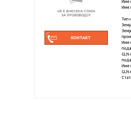
Име 
Име 
Тип 
Земј
Земј
про
Име 
под
GLN 
под
Име 
GLN 
Стат