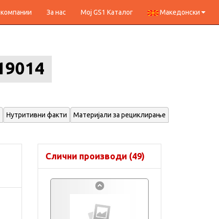
 компании
За нас
Мој GS1 Каталог
Македонски
19014
Нутритивни факти
Материјали за рециклирање
Слични производи (49)