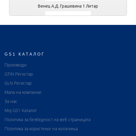
Венец А.Д. Грашевина 1 Литар
GS1 КАТАЛОГ
Венец А.Д. Грашевина 1 Литар
Производи
GTIN Регистар
GLN Регистар
Мапа на компании
За нас
Мој GS1 Каталог
Политика за безбедност на веб страницата
Политика за користење на колачиња