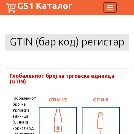
GS1 Каталог
Toggle
navigation
GTIN (бар код) регистар
Глобалениот број на трговска единица
(GTIN)
Глобалениот
број на
трговска
единица
(GTIN) се
користи од