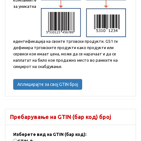
компаниите
за уникатна
идентификација на своите трговски продукти. GS1 ги
дефинира трговските продукти како продукти или
сервиси кои имаат цена, може да се нарачаат и да се
наплатат на било кое продажно место во рамките на
синџирот на снабдување.
Аплицирајте за свој GTIN број
Пребарување на GTIN (бар код) број
Изберете вид на GTIN (бар код):