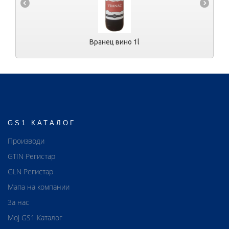
Вранец вино 1l
GS1 КАТАЛОГ
Производи
GTIN Регистар
GLN Регистар
Мапа на компании
За нас
Мој GS1 Каталог