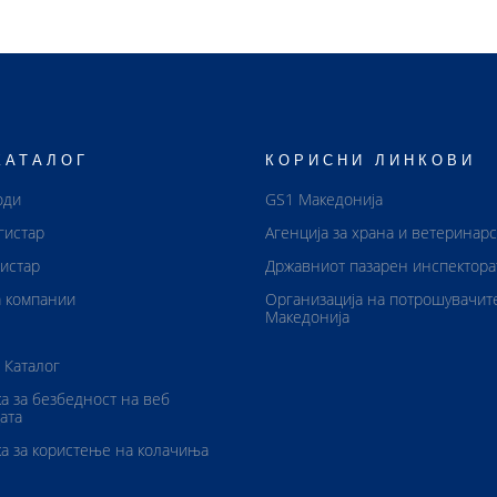
КАТАЛОГ
КОРИСНИ ЛИНКОВИ
оди
GS1 Македонија
гистар
Агенција за храна и ветеринар
истар
Државниот пазарен инспектора
 компании
Организација на потрошувачит
Македонија
 Каталог
а за безбедност на веб
ата
а за користење на колачиња