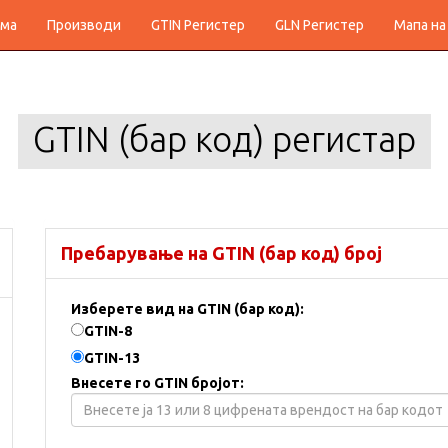
ма
Производи
GTIN Регистер
GLN Регистер
Мапа на
GTIN (бар код) регистар
Пребарување на GTIN (бар код) број
Изберете вид на GTIN (бар код):
GTIN-8
GTIN-13
Внесете го GTIN бројот: