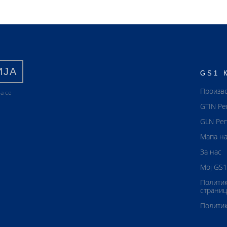
ИЈА
GS1 
Произв
а се
GTIN Ре
GLN Рег
Мапа на
За нас
Мој GS1
Политик
страниц
Политик