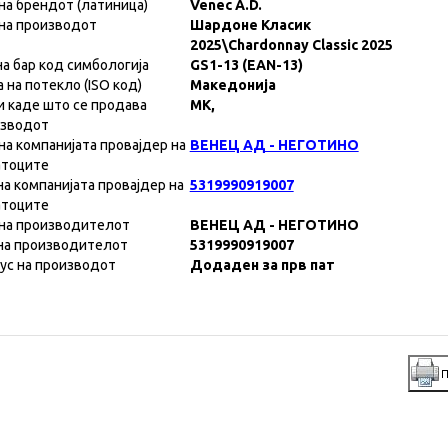
на брендот (латиница)
Venec A.D.
на производот
Шардоне Класик
2025\Chardonnay Classic 2025
на бар код симбологија
GS1-13 (EAN-13)
а на потекло (ISO код)
Македонија
и каде што се продава
MK,
изводот
на компанијата провајдер на
ВЕНЕЦ АД - НЕГОТИНО
атоците
на компанијата провајдер на
5319990919007
атоците
на производителот
ВЕНЕЦ АД - НЕГОТИНО
на производителот
5319990919007
ус на производот
Додаден за прв пат