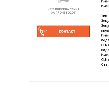
Име 
Име 
Тип 
Земј
Земј
про
Име 
под
GLN 
под
Име 
GLN 
Стат