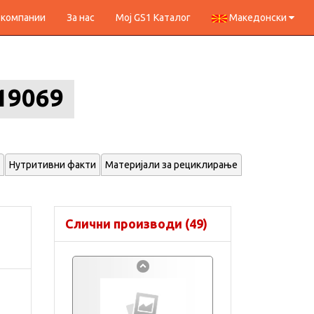
 компании
За нас
Мој GS1 Каталог
Македонски
19069
Нутритивни факти
Материјали за рециклирање
Слични производи (49)