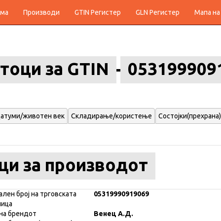
ма
Производи
GTIN Регистер
GLN Регистер
Мапа на
тоци за GTIN
053199909
атуми/животен век
Складирање/користење
Состојки(прехрана)
ци за производот
ален број на трговската
05319990919069
ница
на брендот
Венец А.Д.