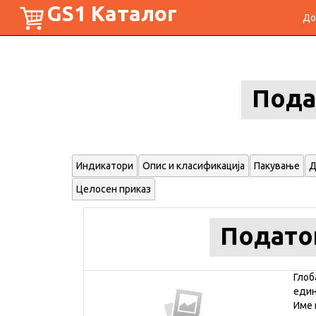
GS1 Каталог
До
Пода
Индикатори
Опис и класификација
Пакување
Д
Целосен приказ
Подато
Глоб
еди
Име 