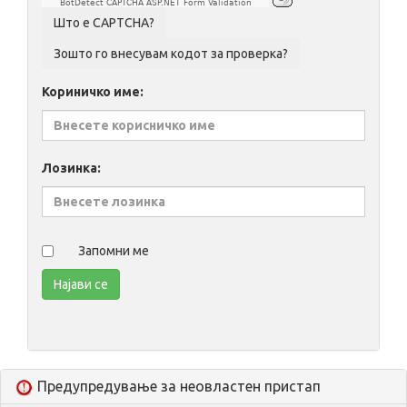
BotDetect CAPTCHA ASP.NET Form Validation
Кориничко име:
Лозинка:
Запомни ме
Предупредување за неовластен пристап