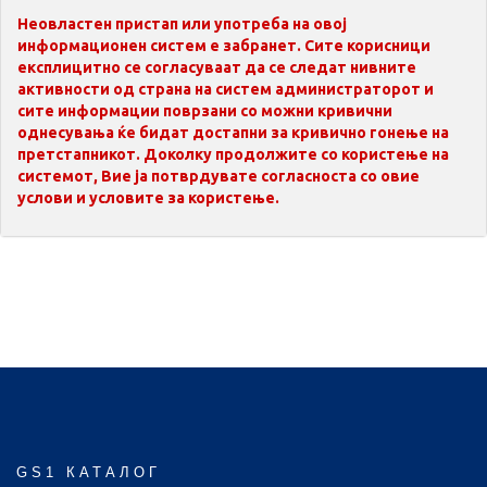
Неовластен пристап или употреба на овој
информационен систем е забранет. Сите корисници
експлицитно се согласуваат да се следат нивните
активности од страна на систем администраторот и
сите информации поврзани со можни кривични
однесувања ќе бидат достапни за кривично гонење на
претстапникот. Доколку продолжите со користење на
системот, Вие ја потврдувате согласноста со овие
услови и условите за користење.
GS1 КАТАЛОГ