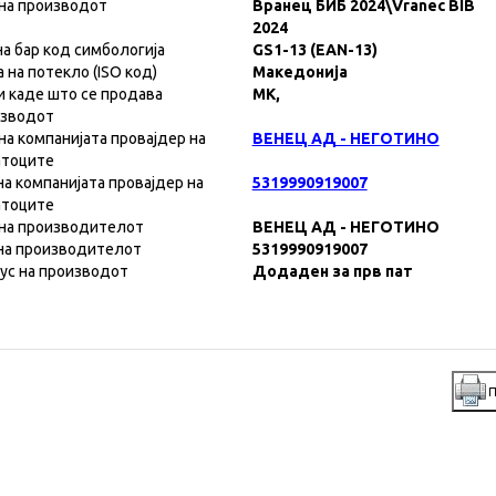
на производот
Вранец БИБ 2024\Vranec BIB
2024
на бар код симбологија
GS1-13 (EAN-13)
а на потекло (ISO код)
Македонија
и каде што се продава
MK,
изводот
на компанијата провајдер на
ВЕНЕЦ АД - НЕГОТИНО
атоците
на компанијата провајдер на
5319990919007
атоците
на производителот
ВЕНЕЦ АД - НЕГОТИНО
на производителот
5319990919007
ус на производот
Додаден за прв пат