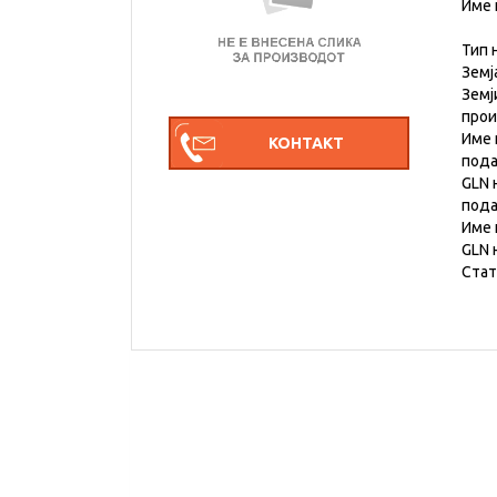
Име 
Тип 
Земј
Земј
про
Име 
под
GLN 
под
Име 
GLN 
Стат