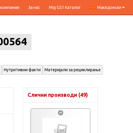
 компании
За нас
Мој GS1 Каталог
Македонски
00564
Нутритивни факти
Материјали за рециклирање
Слични производи (49)