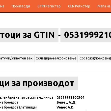
ма
Производи
GTIN Регистер
GLN Регистер
Мапа на
тоци за GTIN
053199921
атуми/животен век
Складирање/користење
Состојки(прехрана)
ци за производот
ален број на трговската единица
05319992100564
на брендот
Венец А.Д.
на брендот (латиница)
Venec A.D.