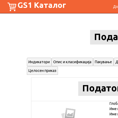
GS1 Каталог
До
Пода
Индикатори
Опис и класификација
Пакување
Д
Целосен приказ
Подато
Глоб
Име 
Име 