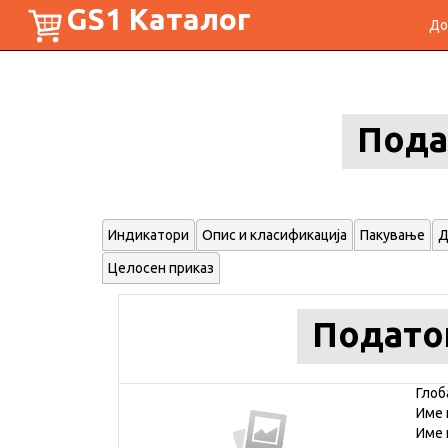
GS1 Каталог
До
Пода
Индикатори
Опис и класификација
Пакување
Д
Целосен приказ
Подато
Глоб
Име 
Име 