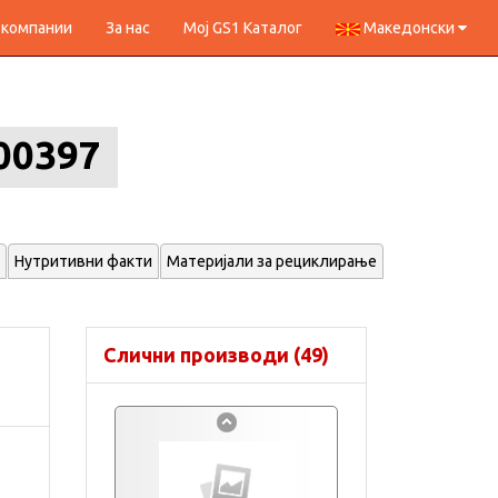
 компании
За нас
Мој GS1 Каталог
Македонски
00397
Нутритивни факти
Материјали за рециклирање
Слични производи (49)