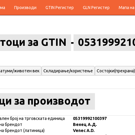
ма
Производи
GTIN Регистер
GLN Регистер
Мапа на
тоци за GTIN
053199921
атуми/животен век
Складирање/користење
Состојки(прехрана)
ци за производот
ален број на трговската единица
05319992100397
на брендот
Венец А.Д.
на брендот (латиница)
Venec A.D.