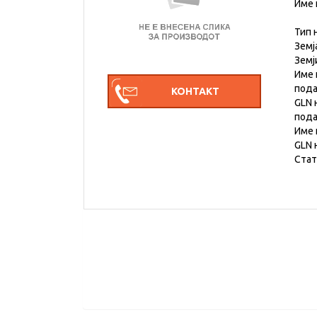
Име 
Тип 
Земј
Земј
Име 
под
GLN 
под
Име 
GLN 
Стат