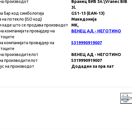
на производот
Вранец БИБ 3л.\Vranec BIB
3l.
на бар код симбологија
GS1-13 (EAN-13)
а на потекло (ISO код)
Македонија
и каде што се продава производот
MK,
на компанијата провајдер на
ВЕНЕЦ АД - НЕГОТИНО
атоците
на компанијата провајдер на
5319990919007
атоците
на производителот
ВЕНЕЦ АД - НЕГОТИНО
на производителот
5319990919007
ус на производот
Додаден за прв пат