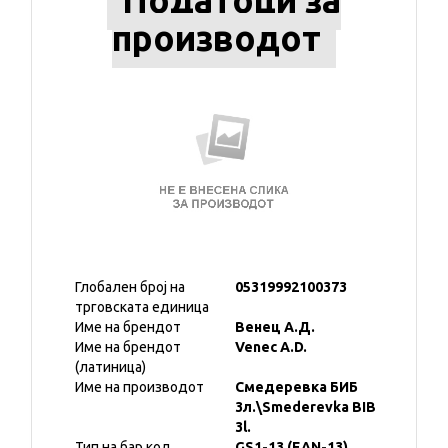
Податоци за
производот
Глобален број на
05319992100373
трговската единица
Име на брендот
Венец А.Д.
Име на брендот
Venec A.D.
(латиница)
Име на производот
Смедеревка БИБ
3л.\Smederevka BIB
3l.
Тип на бар код
GS1-13 (EAN-13)