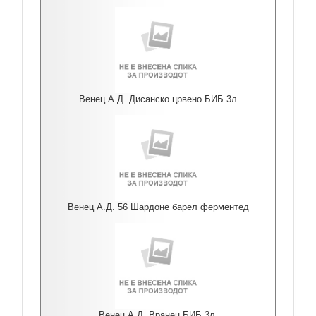
Венец А.Д. Дисанско црвено БИБ 3л
Венец А.Д. 56 Шардоне барел ферментед
Венец А.Д. Вранец БИБ 3л.