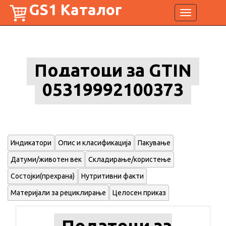
GS1 Каталог
Toggle
navigation
Податоци за GTIN
05319992100373
Индикатори
Опис и класификација
Пакување
Датуми/животен век
Складирање/користење
Состојки(прехрана)
Нутритивни факти
Материјали за рециклирање
Целосен приказ