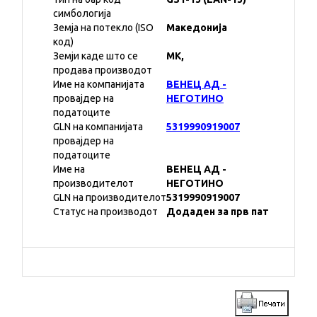
симбологија
Земја на потекло (ISO
Македонија
код)
Земји каде што се
MK,
продава производот
Име на компанијата
ВЕНЕЦ АД -
провајдер на
НЕГОТИНО
податоците
GLN на компанијата
5319990919007
провајдер на
податоците
Име на
ВЕНЕЦ АД -
производителот
НЕГОТИНО
GLN на производителот
5319990919007
Статус на производот
Додаден за прв пат