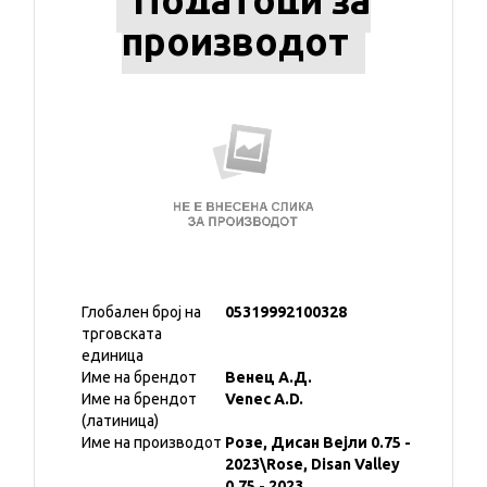
Податоци за
производот
Глобален број на
05319992100328
трговската
единица
Име на брендот
Венец А.Д.
Име на брендот
Venec A.D.
(латиница)
Име на производот
Розе, Дисан Вејли 0.75 -
2023\Rose, Disan Valley
0.75 - 2023