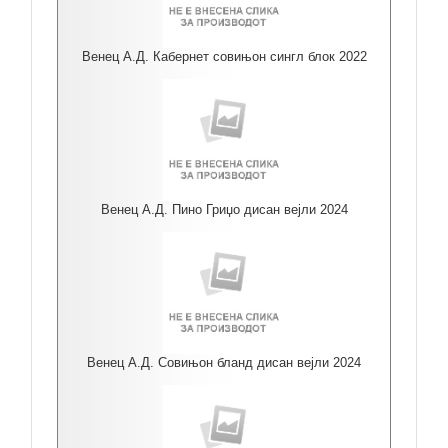
Венец А.Д. Кабернет совињон сингл блок 2022
Венец А.Д. Пино Гриџо дисан вејли 2024
Венец А.Д. Совињон бланд дисан вејли 2024