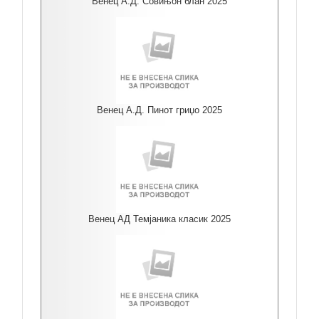
Венец А.Д. Совињон блан 2025
Венец А.Д. Пинот гриџо 2025
Венец АД Темјаника класик 2025