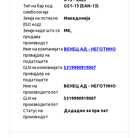
Тип на бар код
GS1-13 (EAN-13)
симбологија
Земја на потекло
Македонија
(ISO код)
Земји каде што се
MK,
продава
производот
Име на компанијата
ВЕНЕЦ АД - НЕГОТИНО
провајдер на
податоците
GLN на компанијата
5319990919007
провајдер на
податоците
Име на
ВЕНЕЦ АД - НЕГОТИНО
производителот
GLN на
5319990919007
производителот
Статус на
Додаден за прв пат
производот