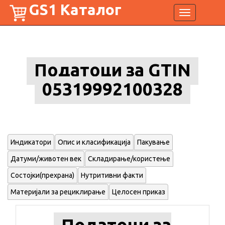
GS1 Каталог
Toggle
navigation
Податоци за GTIN
05319992100328
Индикатори
Опис и класификација
Пакување
Датуми/животен век
Складирање/користење
Состојки(прехрана)
Нутритивни факти
Материјали за рециклирање
Целосен приказ