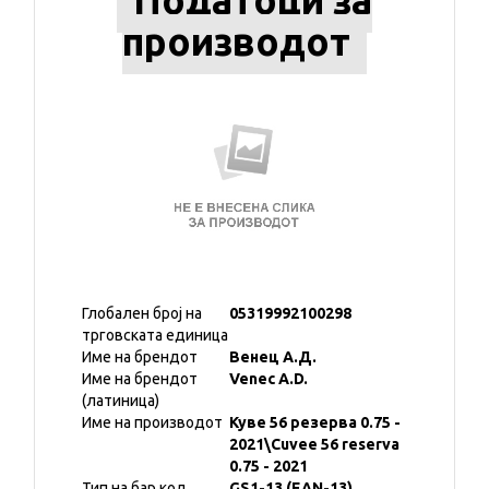
Податоци за
производот
Глобален број на
05319992100298
трговската единица
Име на брендот
Венец А.Д.
Име на брендот
Venec A.D.
(латиница)
Име на производот
Куве 56 резерва 0.75 -
2021\Cuvee 56 reserva
0.75 - 2021
Тип на бар код
GS1-13 (EAN-13)