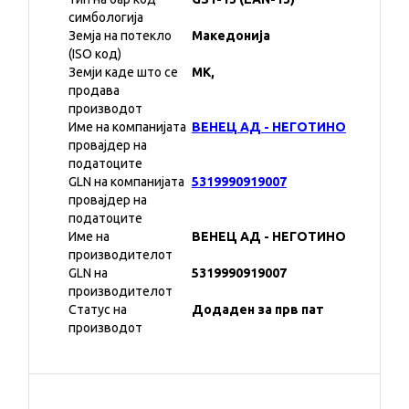
симбологија
Земја на потекло
Македонија
(ISO код)
Земји каде што се
MK,
продава
производот
Име на компанијата
ВЕНЕЦ АД - НЕГОТИНО
провајдер на
податоците
GLN на компанијата
5319990919007
провајдер на
податоците
Име на
ВЕНЕЦ АД - НЕГОТИНО
производителот
GLN на
5319990919007
производителот
Статус на
Додаден за прв пат
производот