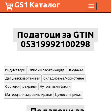
GS1 Каталог
Toggle
navigation
Податоци за GTIN
05319992100298
Индикатори
Опис и класификација
Пакување
Датуми/животен век
Складирање/користење
Состојки(прехрана)
Нутритивни факти
Материјали за рециклирање
Целосен приказ