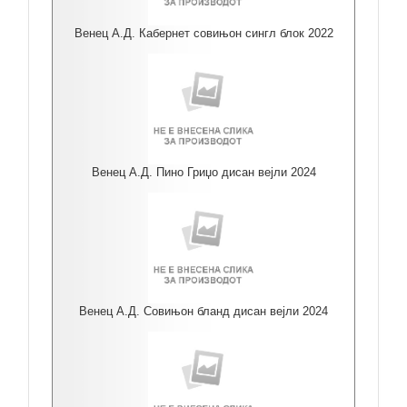
Венец А.Д. Кабернет совињон сингл блок 2022
Венец А.Д. Пино Гриџо дисан вејли 2024
Венец А.Д. Совињон бланд дисан вејли 2024