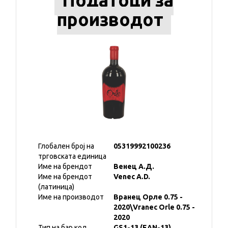
Податоци за
производот
Глобален број на
05319992100236
трговската единица
Име на брендот
Венец А.Д.
Име на брендот
Venec A.D.
(латиница)
Име на производот
Вранец Орле 0.75 -
2020\Vranec Orle 0.75 -
2020
Тип на бар код
GS1-13 (EAN-13)