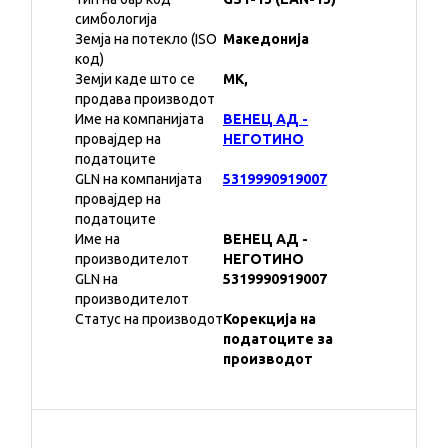
симбологија
Земја на потекло (ISO
Македонија
код)
Земји каде што се
MK,
продава производот
Име на компанијата
ВЕНЕЦ АД -
провајдер на
НЕГОТИНО
податоците
GLN на компанијата
5319990919007
провајдер на
податоците
Име на
ВЕНЕЦ АД -
производителот
НЕГОТИНО
GLN на
5319990919007
производителот
Статус на производот
Корекција на
податоците за
производот