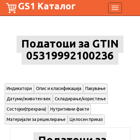
GS1 Каталог
Toggle
navigation
Податоци за GTIN
05319992100236
Индикатори
Опис и класификација
Пакување
Датуми/животен век
Складирање/користење
Состојки(прехрана)
Нутритивни факти
Материјали за рециклирање
Целосен приказ