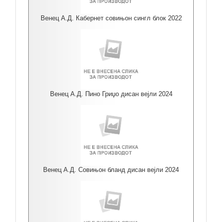
Венец А.Д. Кабернет совињон сингл блок 2022
Венец А.Д. Пино Гриџо дисан вејли 2024
Венец А.Д. Совињон бланд дисан вејли 2024