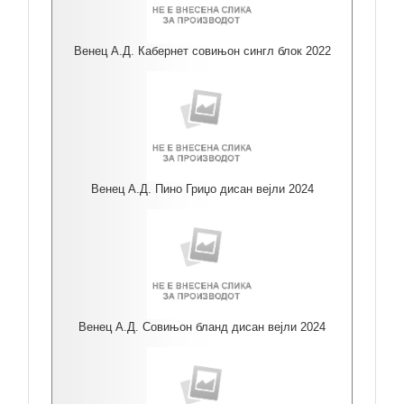
Венец А.Д. Кабернет совињон сингл блок 2022
Венец А.Д. Пино Гриџо дисан вејли 2024
Венец А.Д. Совињон бланд дисан вејли 2024