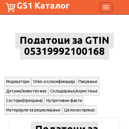
GS1 Каталог
Toggle
navigation
Податоци за GTIN
05319992100168
Индикатори
Опис и класификација
Пакување
Датуми/животен век
Складирање/користење
Состојки(прехрана)
Нутритивни факти
Материјали за рециклирање
Целосен приказ