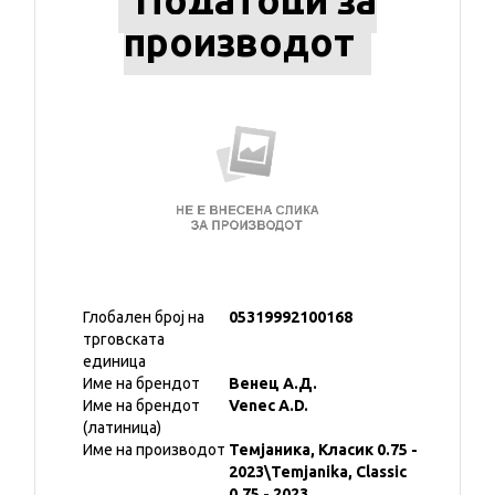
Податоци за
производот
Глобален број на
05319992100168
трговската
единица
Име на брендот
Венец А.Д.
Име на брендот
Venec A.D.
(латиница)
Име на производот
Темјаника, Класик 0.75 -
2023\Temjanika, Classic
0.75 - 2023