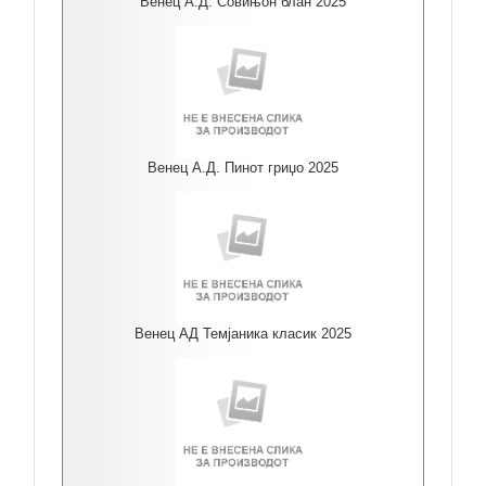
Венец А.Д. Совињон блан 2025
Венец А.Д. Пинот гриџо 2025
Венец АД Темјаника класик 2025