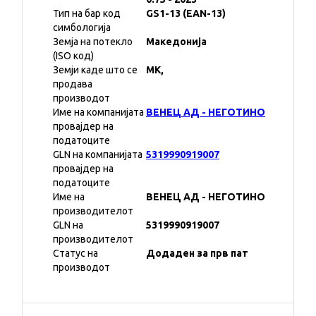
Тип на бар код
GS1-13 (EAN-13)
симбологија
Земја на потекло
Македонија
(ISO код)
Земји каде што се
MK,
продава
производот
Име на компанијата
ВЕНЕЦ АД - НЕГОТИНО
провајдер на
податоците
GLN на компанијата
5319990919007
провајдер на
податоците
Име на
ВЕНЕЦ АД - НЕГОТИНО
производителот
GLN на
5319990919007
производителот
Статус на
Додаден за прв пат
производот