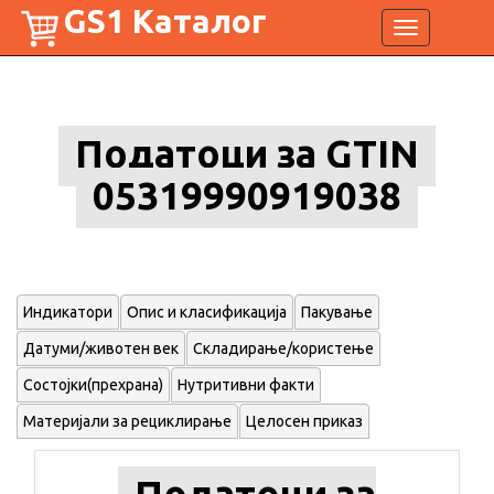
GS1 Каталог
Toggle
navigation
Податоци за GTIN
05319990919038
Индикатори
Опис и класификација
Пакување
Датуми/животен век
Складирање/користење
Состојки(прехрана)
Нутритивни факти
Материјали за рециклирање
Целосен приказ