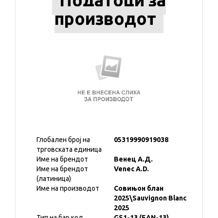
Податоци за
производот
Глобален број на
05319990919038
трговската единица
Име на брендот
Венец А.Д.
Име на брендот
Venec A.D.
(латиница)
Име на производот
Совињон блан
2025\Sauvignon Blanc
2025
Тип на бар код
GS1-13 (EAN-13)