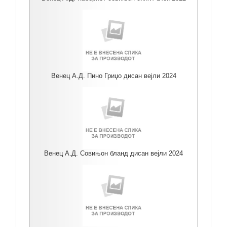
Венец А.Д. Пино Гриџо дисан вејли 2024
Венец А.Д. Совињон бланд дисан вејли 2024