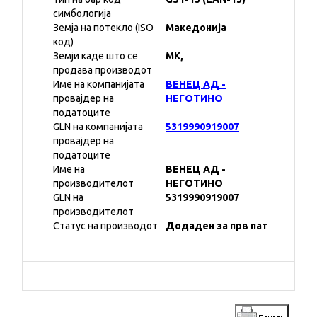
симбологија
Земја на потекло (ISO
Македонија
код)
Земји каде што се
MK,
продава производот
Име на компанијата
ВЕНЕЦ АД -
провајдер на
НЕГОТИНО
податоците
GLN на компанијата
5319990919007
провајдер на
податоците
Име на
ВЕНЕЦ АД -
производителот
НЕГОТИНО
GLN на
5319990919007
производителот
Статус на производот
Додаден за прв пат