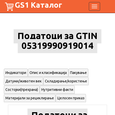
GS1 Каталог
Toggle
navigation
Податоци за GTIN
05319990919014
Индикатори
Опис и класификација
Пакување
Датуми/животен век
Складирање/користење
Состојки(прехрана)
Нутритивни факти
Материјали за рециклирање
Целосен приказ