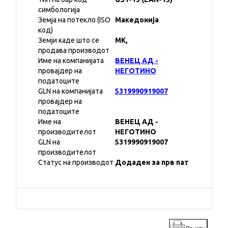
симбологија
Земја на потекло (ISO
Македонија
код)
Земји каде што се
MK,
продава производот
Име на компанијата
ВЕНЕЦ АД -
провајдер на
НЕГОТИНО
податоците
GLN на компанијата
5319990919007
провајдер на
податоците
Име на
ВЕНЕЦ АД -
производителот
НЕГОТИНО
GLN на
5319990919007
производителот
Статус на производот
Додаден за прв пат