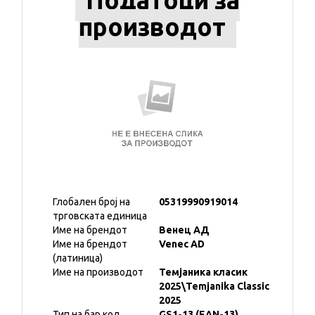
Податоци за
производот
Глобален број на
05319990919014
трговската единица
Име на брендот
Венец АД
Име на брендот
Venec AD
(латиница)
Име на производот
Темјаника класик
2025\Temjanika Classic
2025
Тип на бар код
GS1-13 (EAN-13)