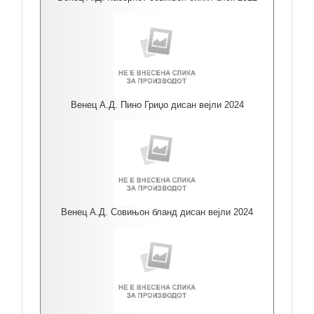
Венец А.Д. Пино Гриџо дисан вејли 2024
Венец А.Д. Совињон бланд дисан вејли 2024