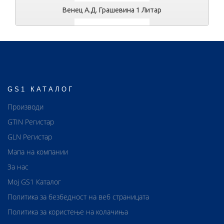
Венец А.Д. Грашевина 1 Литар
GS1 КАТАЛОГ
Венец А.Д. Грашевина 1 Литар
Производи
GTIN Регистар
GLN Регистар
Мапа на компании
За нас
Мој GS1 Каталог
Политика за безбедност на веб страницата
Политика за користење на колачиња