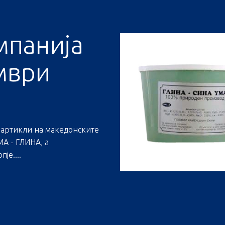
мпанија
мври
 артикли на македонските
А - ГЛИНА, а
је....