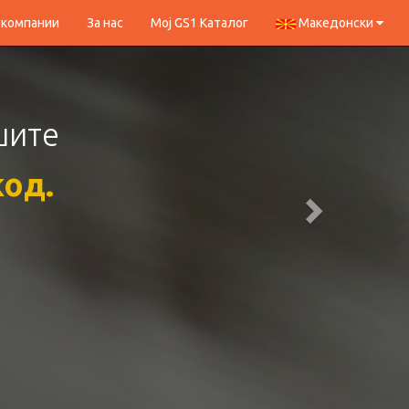
 компании
За нас
Мој GS1 Каталог
Македонски
олеметe
вачите