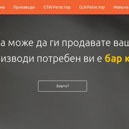
ма
Производи
GTIN Регистер
GLN Регистер
Мапа на
те ги
редовите
на каса
и зг
доволството на потрошу
Како?