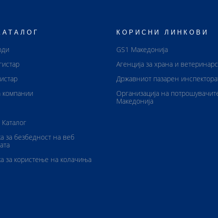
КАТАЛОГ
КОРИСНИ ЛИНКОВИ
оди
GS1 Македонија
гистар
Агенција за храна и ветеринар
истар
Државниот пазарен инспектора
 компании
Организација на потрошувачит
Македонија
 Каталог
а за безбедност на веб
ата
а за користење на колачиња