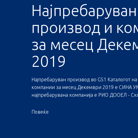
Најпребаруван
производ и ко
за месец Деке
2019
Најпребаруван производ во GS1 Каталогот на
компании за месец Декември 2019 е СИНА УМ
најпребарувана компанија е РИО ДООЕЛ - Скоп
Повеќе