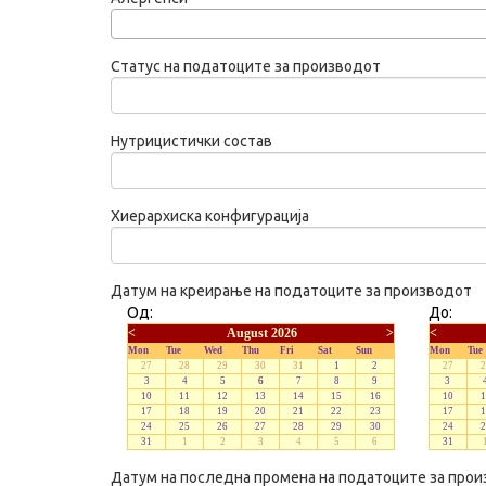
Статус на податоците за производот
Нутрицистички состав
Хиерархиска конфигурација
Датум на креирање на податоците за производот
Од:
До:
<
August 2026
>
<
Mon
Tue
Wed
Thu
Fri
Sat
Sun
Mon
Tue
27
28
29
30
31
1
2
27
2
3
4
5
6
7
8
9
3
10
11
12
13
14
15
16
10
1
17
18
19
20
21
22
23
17
1
24
25
26
27
28
29
30
24
2
31
1
2
3
4
5
6
31
Датум на последна промена на податоците за про