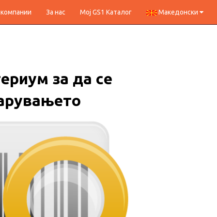
 компании
За нас
Мој GS1 Каталог
Македонски
ериум за да се
арувањето