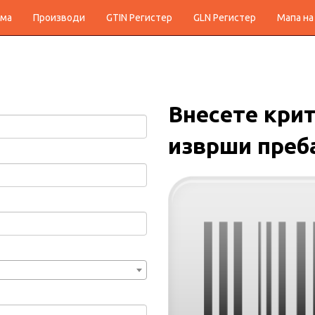
ма
Производи
GTIN Регистер
GLN Регистер
Мапа на
Внесете крит
изврши преб