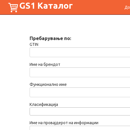
GS1 Каталог
До
Пребарување по:
GTIN
Име на брендот
Функционално име
Класификација
Име на провајдерот на информации