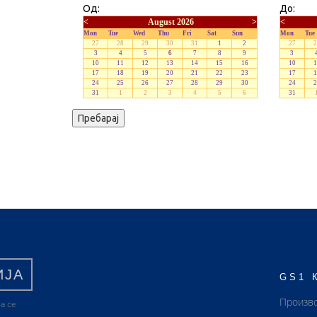
Од:
До:
<
August 2026
>
<
Mon
Tue
Wed
Thu
Fri
Sat
Sun
Mon
Tue
27
28
29
30
31
1
2
27
2
3
4
5
6
7
8
9
3
10
11
12
13
14
15
16
10
1
17
18
19
20
21
22
23
17
1
24
25
26
27
28
29
30
24
2
31
1
2
3
4
5
6
31
ИЈА
GS1 
Произв
а се