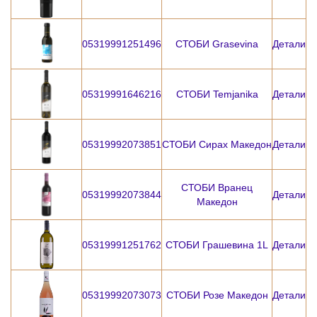
05319991251496
СТОБИ Grasevina
Детали
05319991646216
СТОБИ Temjanika
Детали
05319992073851
СТОБИ Сирах Македон
Детали
СТОБИ Вранец
05319992073844
Детали
Македон
05319991251762
СТОБИ Грашевина 1L
Детали
05319992073073
СТОБИ Розе Македон
Детали