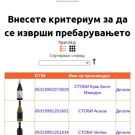
Внесете критериум за да
се изврши пребарувањето
Преглед:
Сортирање според:
GTIN
Име на производот
СТОБИ Куве Бело
05319992073929
Детали
Македон
05319991251601
СТОБИ Acacia
Детали
05319991251434
СТОБИ Veritas
Детали