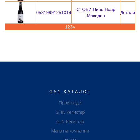
СТОБИ Пино Ноар
05319991251014
Детали
Македон
1
2
3
4
GS1 КАТАЛОГ
Производи
GTIN Регистар
GLN Регистар
Мапа на компании