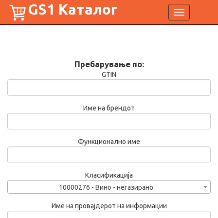
GS1 Каталог
Toggle
navigation
Пребарување по:
GTIN
Име на брендот
Функционално име
Класификација
10000276 - Вино - негазирано
Име на провајдерот на информации