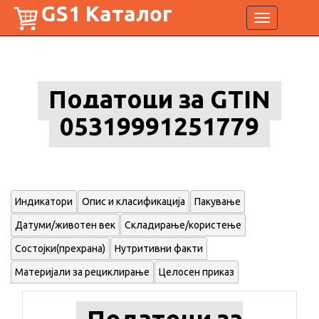
GS1 Каталог
Toggle
navigation
Податоци за GTIN
05319991251779
Индикатори
Опис и класификација
Пакување
Датуми/животен век
Складирање/користење
Состојки(прехрана)
Нутритивни факти
Материјали за рециклирање
Целосен приказ