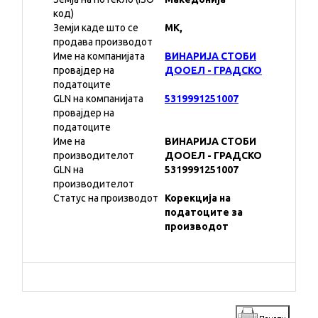
код)
Земји каде што се
MK,
продава производот
Име на компанијата
ВИНАРИЈА СТОБИ
провајдер на
ДООЕЛ - ГРАДСКО
податоците
GLN на компанијата
5319991251007
провајдер на
податоците
Име на
ВИНАРИЈА СТОБИ
производителот
ДООЕЛ - ГРАДСКО
GLN на
5319991251007
производителот
Статус на производот
Корекција на
податоците за
производот