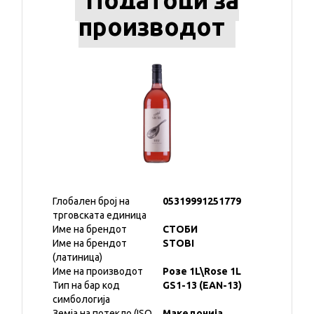
Податоци за
производот
Глобален број на
05319991251779
трговската единица
Име на брендот
СТОБИ
Име на брендот
STOBI
(латиница)
Име на производот
Розе 1L\Rose 1L
Тип на бар код
GS1-13 (EAN-13)
симбологија
Земја на потекло (ISO
Македонија