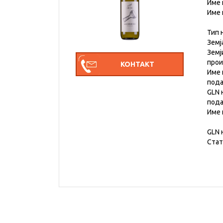
Име 
Име 
Тип 
Земј
Земј
про
Име 
под
GLN 
под
Име 
GLN 
Стат