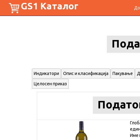
GS1 Каталог
До
Пода
Индикатори
Опис и класификација
Пакување
Д
Целосен приказ
Подато
Глоб
еди
Име 