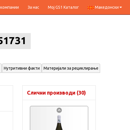
 компании
За нас
Мој GS1 Каталог
Македонски
51731
Нутритивни факти
Материјали за рециклирање
Слични производи (30)