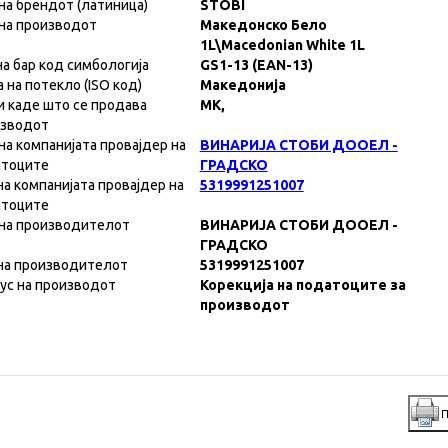
на брендот (латиница)
STOBI
на производот
Македонско Бело
1L\Macedonian White 1L
на бар код симбологија
GS1-13 (EAN-13)
а на потекло (ISO код)
Македонија
и каде што се продава
MK,
изводот
на компанијата провајдер на
ВИНАРИЈА СТОБИ ДООЕЛ -
атоците
ГРАДСКО
на компанијата провајдер на
5319991251007
атоците
на производителот
ВИНАРИЈА СТОБИ ДООЕЛ -
ГРАДСКО
на производителот
5319991251007
ус на производот
Корекција на податоците за
производот