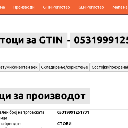
ма
Производи
GTIN Регистер
GLN Регистер
Мапа на
тоци за GTIN
053199912
атуми/животен век
Складирање/користење
Состојки(прехрана)
ци за производот
ален број на трговската
05319991251731
ница
на брендот
СТОБИ