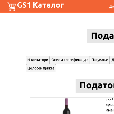
GS1 Каталог
До
Пода
Индикатори
Опис и класификација
Пакување
Д
Целосен приказ
Подато
Глоб
еди
Име 