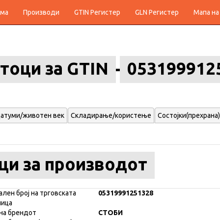
ма
Производи
GTIN Регистер
GLN Регистер
Мапа на
тоци за GTIN
053199912
атуми/животен век
Складирање/користење
Состојки(прехрана)
ци за производот
ален број на трговската
05319991251328
ница
на брендот
СТОБИ