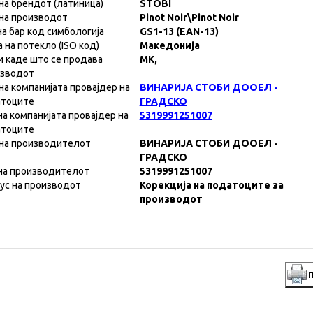
на брендот (латиница)
STOBI
на производот
Pinot Noir\Pinot Noir
на бар код симбологија
GS1-13 (EAN-13)
а на потекло (ISO код)
Македонија
и каде што се продава
MK,
изводот
на компанијата провајдер на
ВИНАРИЈА СТОБИ ДООЕЛ -
атоците
ГРАДСКО
на компанијата провајдер на
5319991251007
атоците
на производителот
ВИНАРИЈА СТОБИ ДООЕЛ -
ГРАДСКО
на производителот
5319991251007
ус на производот
Корекција на податоците за
производот