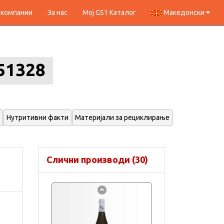
 компании
За нас
Мој GS1 Каталог
Македонски
51328
Нутритивни факти
Материјали за рециклирање
Слични производи (30)