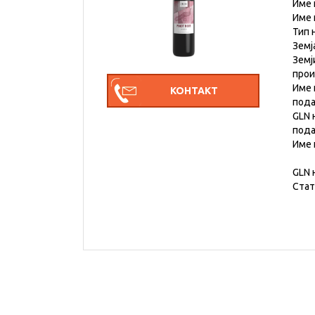
Име 
Име 
Тип 
Земј
Земј
про
Име 
под
GLN 
под
Име 
GLN 
Стат