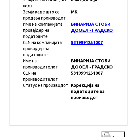
код)
Земји каде што се
MK,
продава производот
Име на компанијата
ВИНАРИЈА СТОБИ
провајдер на
ДООЕЛ - ГРАДСКО
податоците
GLN на компанијата
5319991251007
провајдер на
податоците
Име на
ВИНАРИЈА СТОБИ
производителот
ДООЕЛ - ГРАДСКО
GLN на
5319991251007
производителот
Статус на производот
Корекција на
податоците за
производот