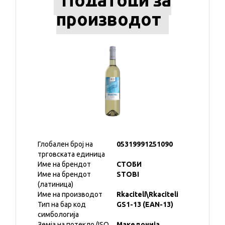
Податоци за
производот
Глобален број на
05319991251090
трговската единица
Име на брендот
СТОБИ
Име на брендот
STOBI
(латиница)
Име на производот
Rkaciteli\Rkaciteli
Тип на бар код
GS1-13 (EAN-13)
симбологија
Земја на потекло (ISO
Македонија