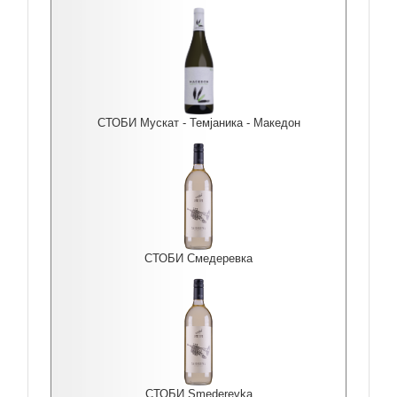
СТОБИ Мускат - Темјаника - Македон
СТОБИ Смедеревка
СТОБИ Smederevka