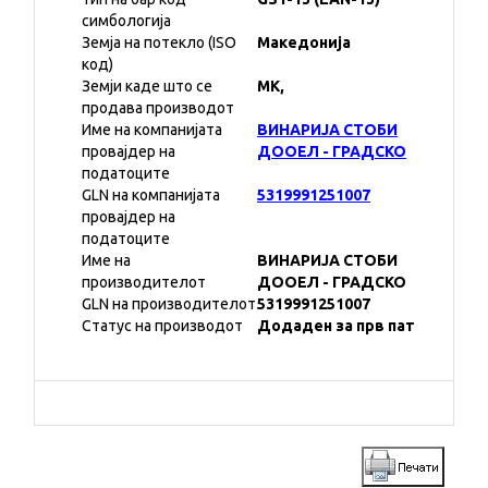
симбологија
Земја на потекло (ISO
Македонија
код)
Земји каде што се
MK,
продава производот
Име на компанијата
ВИНАРИЈА СТОБИ
провајдер на
ДООЕЛ - ГРАДСКО
податоците
GLN на компанијата
5319991251007
провајдер на
податоците
Име на
ВИНАРИЈА СТОБИ
производителот
ДООЕЛ - ГРАДСКО
GLN на производителот
5319991251007
Статус на производот
Додаден за прв пат