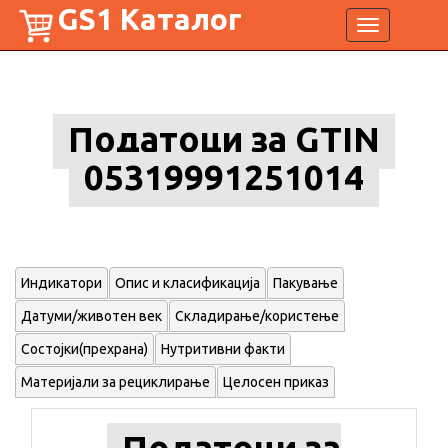
GS1 Каталог
Toggle
navigation
Податоци за GTIN
05319991251014
Индикатори
Опис и класификација
Пакување
Датуми/животен век
Складирање/користење
Состојки(прехрана)
Нутритивни факти
Материјали за рециклирање
Целосен приказ