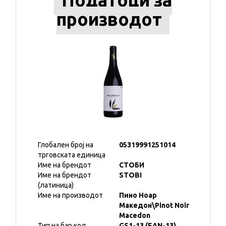
Податоци за
производот
Глобален број на
05319991251014
трговската единица
Име на брендот
СТОБИ
Име на брендот
STOBI
(латиница)
Име на производот
Пино Ноар
Македон\Pinot Noir
Macedon
Тип на бар код
GS1-13 (EAN-13)