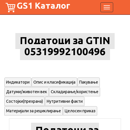
GS1 Каталог
Toggle
navigation
Податоци за GTIN
05319992100496
Индикатори
Опис и класификација
Пакување
Датуми/животен век
Складирање/користење
Состојки(прехрана)
Нутритивни факти
Материјали за рециклирање
Целосен приказ