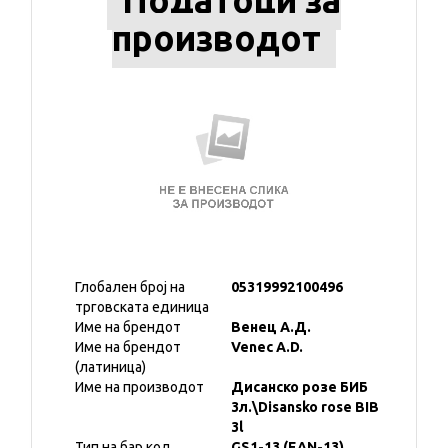
Податоци за
производот
Глобален број на
05319992100496
трговската единица
Име на брендот
Венец А.Д.
Име на брендот
Venec A.D.
(латиница)
Име на производот
Дисанско розе БИБ
3л.\Disansko rose BIB
3l
Тип на бар код
GS1-13 (EAN-13)