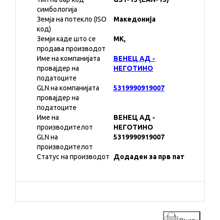
симбологија
Земја на потекло (ISO
Македонија
код)
Земји каде што се
MK,
продава производот
Име на компанијата
ВЕНЕЦ АД -
провајдер на
НЕГОТИНО
податоците
GLN на компанијата
5319990919007
провајдер на
податоците
Име на
ВЕНЕЦ АД -
производителот
НЕГОТИНО
GLN на
5319990919007
производителот
Статус на производот
Додаден за прв пат