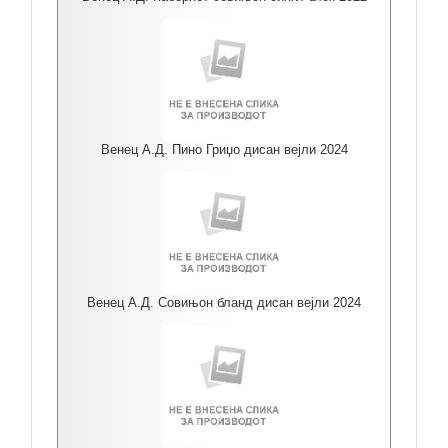
Венец А.Д. Пино Гриџо дисан вејли 2024
Венец А.Д. Совињон бланд дисан вејли 2024