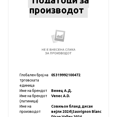
Податоци за
производот
Глобален број на
05319992100472
трговската
единица
Име на брендот
Венец А.Д.
Име на брендот
Venec A.D.
(латиница)
Име на
Совињон бланд дисан
производот
вејли 2024\Sauvignon Blanc
Disan Valley 2024