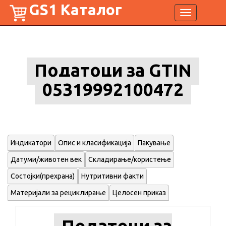
GS1 Каталог
Toggle
navigation
Податоци за GTIN
05319992100472
Индикатори
Опис и класификација
Пакување
Датуми/животен век
Складирање/користење
Состојки(прехрана)
Нутритивни факти
Материјали за рециклирање
Целосен приказ