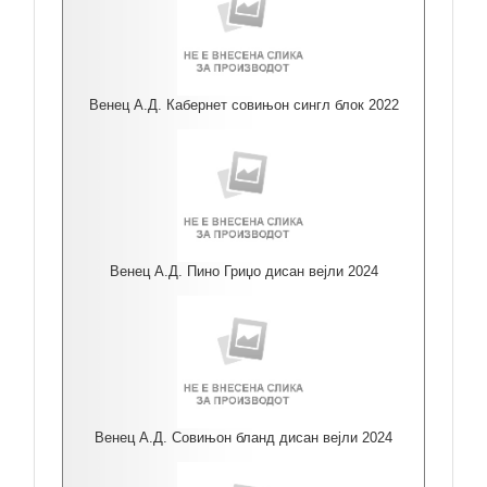
Венец А.Д. Кабернет совињон сингл блок 2022
Венец А.Д. Пино Гриџо дисан вејли 2024
Венец А.Д. Совињон бланд дисан вејли 2024