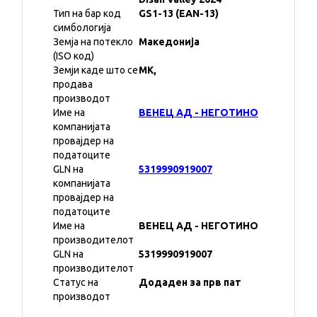
Тип на бар код
GS1-13 (EAN-13)
симбологија
Земја на потекло
Македонија
(ISO код)
Земји каде што се
MK,
продава
производот
Име на
ВЕНЕЦ АД - НЕГОТИНО
компанијата
провајдер на
податоците
GLN на
5319990919007
компанијата
провајдер на
податоците
Име на
ВЕНЕЦ АД - НЕГОТИНО
производителот
GLN на
5319990919007
производителот
Статус на
Додаден за прв пат
производот