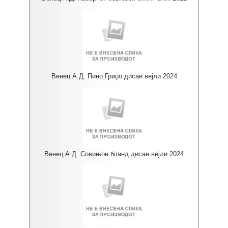
Венец А.Д. Пино Гриџо дисан вејли 2024
Венец А.Д. Совињон бланд дисан вејли 2024