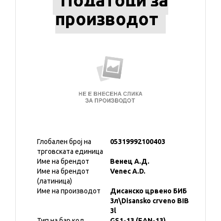
Податоци за
производот
Глобален број на
05319992100403
трговската единица
Име на брендот
Венец А.Д.
Име на брендот
Venec A.D.
(латиница)
Име на производот
Дисанско црвено БИБ
3л\Disansko crveno BIB
3l
Тип на бар код
GS1-13 (EAN-13)