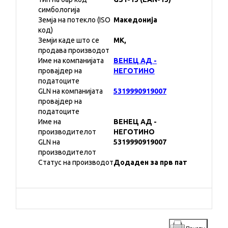
симбологија
Земја на потекло (ISO
Македонија
код)
Земји каде што се
MK,
продава производот
Име на компанијата
ВЕНЕЦ АД -
провајдер на
НЕГОТИНО
податоците
GLN на компанијата
5319990919007
провајдер на
податоците
Име на
ВЕНЕЦ АД -
производителот
НЕГОТИНО
GLN на
5319990919007
производителот
Статус на производот
Додаден за прв пат