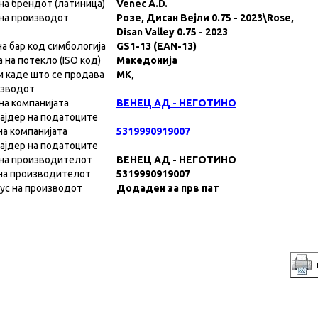
на брендот (латиница)
Venec A.D.
на производот
Розе, Дисан Вејли 0.75 - 2023\Rose,
Disan Valley 0.75 - 2023
на бар код симбологија
GS1-13 (EAN-13)
а на потекло (ISO код)
Македонија
и каде што се продава
MK,
изводот
на компанијата
ВЕНЕЦ АД - НЕГОТИНО
ајдер на податоците
на компанијата
5319990919007
ајдер на податоците
на производителот
ВЕНЕЦ АД - НЕГОТИНО
на производителот
5319990919007
ус на производот
Додаден за прв пат