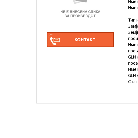
Име 
Име 
Тип 
Земј
Земј
про
Име 
пров
GLN 
пров
Име 
GLN 
Стат