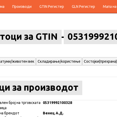
ма
Производи
GTIN Регистер
GLN Регистер
Мапа на
тоци за GTIN
053199921
атуми/животен век
Складирање/користење
Состојки(прехрана)
ци за производот
ален број на трговската
05319992100328
ница
на брендот
Венец А.Д.