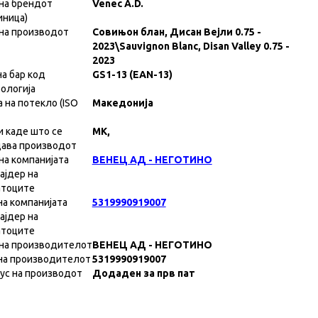
на брендот
Venec A.D.
иница)
на производот
Совињон блан, Дисан Вејли 0.75 -
2023\Sauvignon Blanc, Disan Valley 0.75 -
2023
на бар код
GS1-13 (EAN-13)
ологија
а на потекло (ISO
Македонија
и каде што се
MK,
ава производот
на компанијата
ВЕНЕЦ АД - НЕГОТИНО
ајдер на
атоците
на компанијата
5319990919007
ајдер на
атоците
на производителот
ВЕНЕЦ АД - НЕГОТИНО
на производителот
5319990919007
ус на производот
Додаден за прв пат