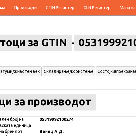
ма
Производи
GTIN Регистер
GLN Регистер
Мапа на
тоци за GTIN
053199921
атуми/животен век
Складирање/користење
Состојки(прехрана)
ци за производот
ален број на
05319992100274
вската единица
на брендот
Венец А.Д.