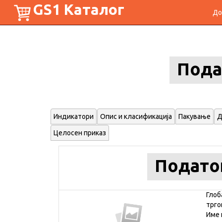
GS1 Каталог
До
Пода
Индикатори
Опис и класификација
Пакување
Д
Целосен приказ
Подато
Глоб
трго
Име 