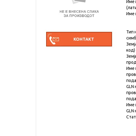
Име 
(лат
Име 
Тип 
симб
Земј
код)
Земј
прод
Име 
пров
под
GLN 
пров
под
Име 
GLN 
Стат