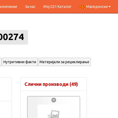
 компании
За нас
Мој GS1 Каталог
Македонски
00274
Нутритивни факти
Материјали за рециклирање
Слични производи (49)