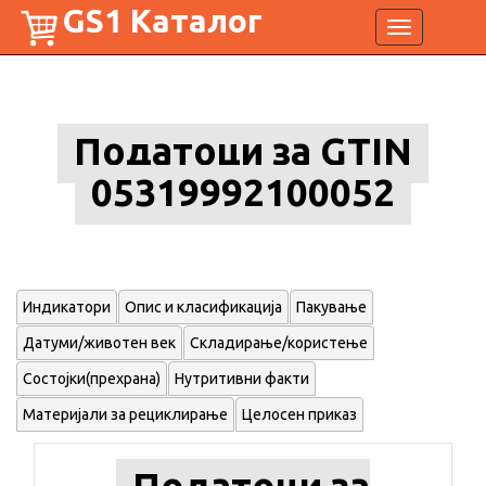
GS1 Каталог
Toggle
navigation
Податоци за GTIN
05319992100052
Индикатори
Опис и класификација
Пакување
Датуми/животен век
Складирање/користење
Состојки(прехрана)
Нутритивни факти
Материјали за рециклирање
Целосен приказ