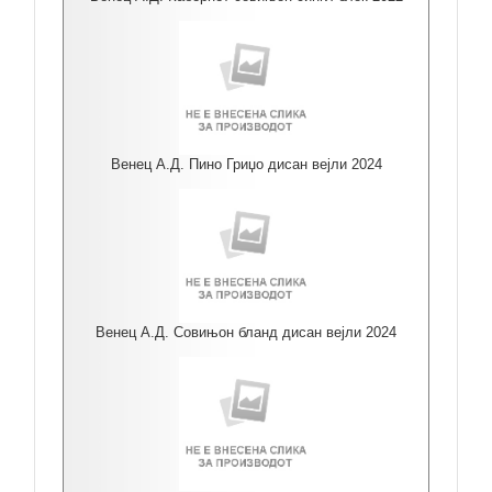
Венец А.Д. Пино Гриџо дисан вејли 2024
Венец А.Д. Совињон бланд дисан вејли 2024