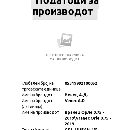
Податоци за
производот
Глобален број на
05319992100052
трговската единица
Име на брендот
Венец А.Д.
Име на брендот
Venec A.D.
(латиница)
Име на производот
Вранец Орле 0.75 -
2019\Vranec Orle 0.75 -
2019
Тип на бар код
GS1-13 (EAN-13)