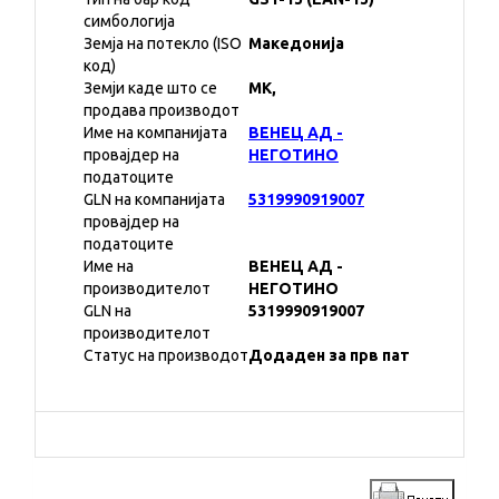
симбологија
Земја на потекло (ISO
Македонија
код)
Земји каде што се
MK,
продава производот
Име на компанијата
ВЕНЕЦ АД -
провајдер на
НЕГОТИНО
податоците
GLN на компанијата
5319990919007
провајдер на
податоците
Име на
ВЕНЕЦ АД -
производителот
НЕГОТИНО
GLN на
5319990919007
производителот
Статус на производот
Додаден за прв пат