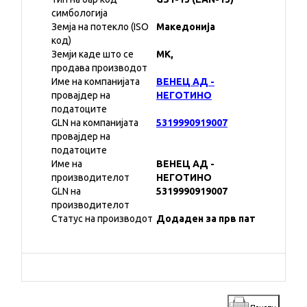
симбологија
Земја на потекло (ISO
Македонија
код)
Земји каде што се
MK,
продава производот
Име на компанијата
ВЕНЕЦ АД -
провајдер на
НЕГОТИНО
податоците
GLN на компанијата
5319990919007
провајдер на
податоците
Име на
ВЕНЕЦ АД -
производителот
НЕГОТИНО
GLN на
5319990919007
производителот
Статус на производот
Додаден за прв пат