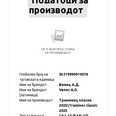
Податоци за
производот
Глобален број на
05319990919076
трговската единица
Име на брендот
Венец А.Д.
Име на брендот
Venec A.D.
(латиница)
Име на производот
Траминец класик
2025\Traminec classic
2025
Тип на бар код
GS1-13 (EAN-13)