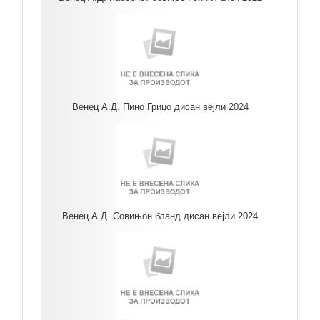
Венец А.Д. Пино Гриџо дисан вејли 2024
Венец А.Д. Совињон бланд дисан вејли 2024