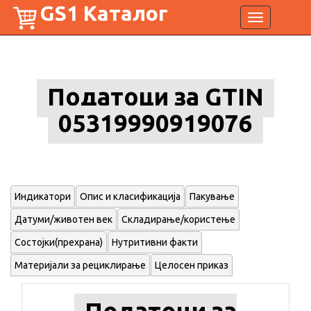
GS1 Каталог
Toggle
navigation
Податоци за GTIN
05319990919076
Индикатори
Опис и класификација
Пакување
Датуми/животен век
Складирање/користење
Состојки(прехрана)
Нутритивни факти
Материјали за рециклирање
Целосен приказ