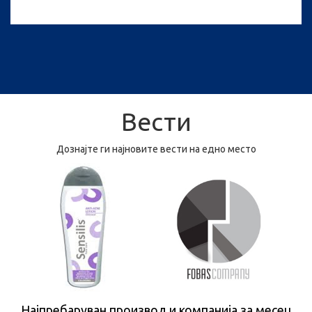
Вести
Дознајте ги најновите вести на едно место
Најпребаруван производ и компанија за месец