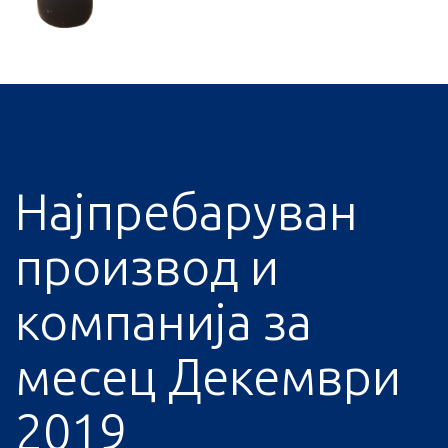
Најпребаруван
производ и
компанија за
месец Декември
2019