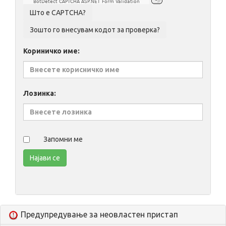
BotDetect CAPTCHA ASP.NET Form Validation
Кориничко име:
Лозинка:
Запомни ме
Предупредување за неовластен пристап