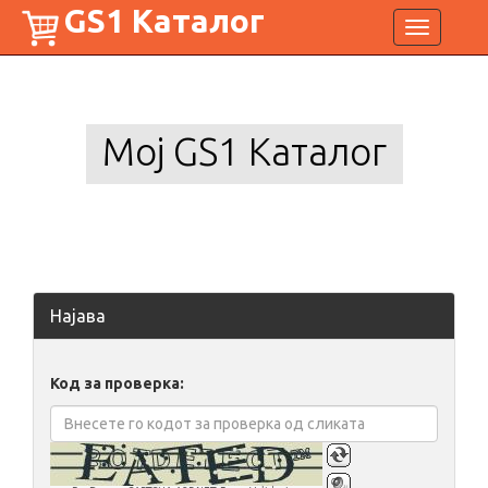
GS1 Каталог
Toggle
navigation
Мој GS1 Каталог
Најава
Код за проверка: