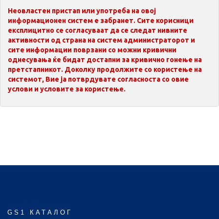
Неовластен пристап или употреба на овој
информационен систем е забранет. Сите корисници
експлицитно се согласуваат да се следат нивните
активности од страна на систем администраторот и
сите информации поврзани со можни кривични
однесувања ќе бидат достапни за кривично гонење на
претстапникот. Доколку продолжите со користење на
системот, Вие ја потврдувате согласноста со овие
услови и условите за користење.
GS1 КАТАЛОГ