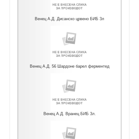
Венец А.Д. Дисанско црвено БИБ 3л
Венец А.Д. 56 Шардоне барел ферментед
Венец А.Д. Вранец БИБ 3л.