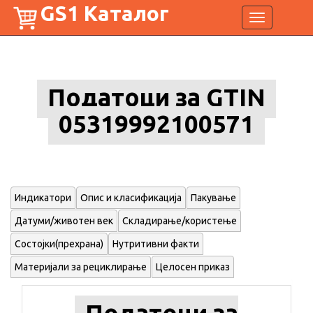
GS1 Каталог
Toggle
navigation
Податоци за GTIN
05319992100571
Индикатори
Опис и класификација
Пакување
Датуми/животен век
Складирање/користење
Состојки(прехрана)
Нутритивни факти
Материјали за рециклирање
Целосен приказ