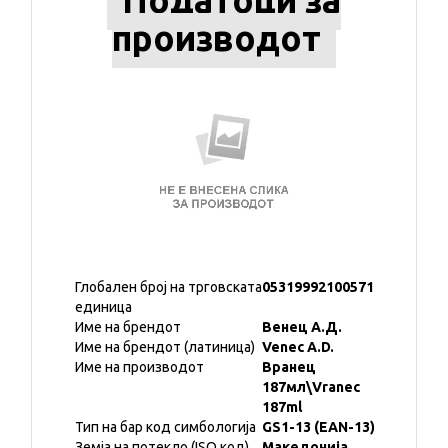
Податоци за
производот
Глобален број на трговската
05319992100571
единица
Име на брендот
Венец А.Д.
Име на брендот (латиница)
Venec A.D.
Име на производот
Вранец
187мл\Vranec
187ml
Тип на бар код симбологија
GS1-13 (EAN-13)
Земја на потекло (ISO код)
Македонија