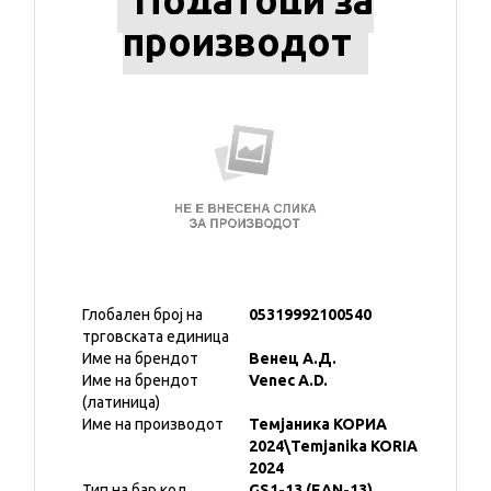
Податоци за
производот
Глобален број на
05319992100540
трговската единица
Име на брендот
Венец А.Д.
Име на брендот
Venec A.D.
(латиница)
Име на производот
Темјаника КОРИА
2024\Temjanika KORIA
2024
Тип на бар код
GS1-13 (EAN-13)