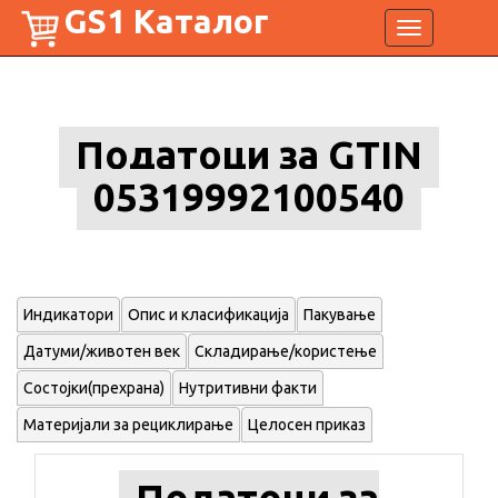
GS1 Каталог
Toggle
navigation
Податоци за GTIN
05319992100540
Индикатори
Опис и класификација
Пакување
Датуми/животен век
Складирање/користење
Состојки(прехрана)
Нутритивни факти
Материјали за рециклирање
Целосен приказ