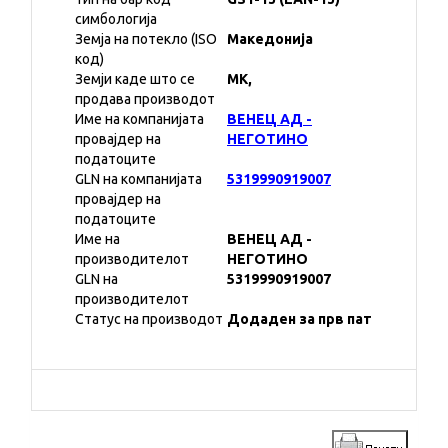
симбологија
Земја на потекло (ISO
Македонија
код)
Земји каде што се
MK,
продава производот
Име на компанијата
ВЕНЕЦ АД -
провајдер на
НЕГОТИНО
податоците
GLN на компанијата
5319990919007
провајдер на
податоците
Име на
ВЕНЕЦ АД -
производителот
НЕГОТИНО
GLN на
5319990919007
производителот
Статус на производот
Додаден за прв пат