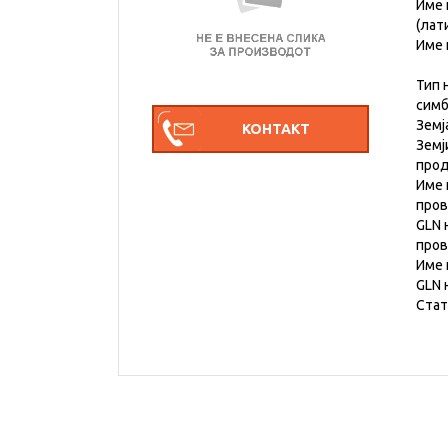
Име 
(лат
Име 
Тип 
симб
Земј
Земј
прод
Име 
пров
GLN 
пров
Име 
GLN 
Стат