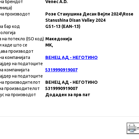
на брендот
Venec A.D.
иница)
на производот
Розе Станушина Дисан Вејли 2024\Rose
Stanushina Disan Valley 2024
на бар код
GS1-13 (EAN-13)
ологија
а на потекло (ISO код)
Македонија
и каде што се
MK,
ава производот
на компанијата
ВЕНЕЦ АД - НЕГОТИНО
ајдер на податоците
на компанијата
5319990919007
ајдер на податоците
на производителот
ВЕНЕЦ АД - НЕГОТИНО
на производителот
5319990919007
ус на производот
Додаден за прв пат