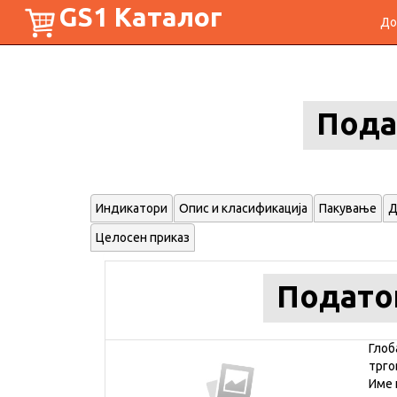
GS1 Каталог
До
Пода
Индикатори
Опис и класификација
Пакување
Д
Целосен приказ
Подато
Глоб
трго
Име 