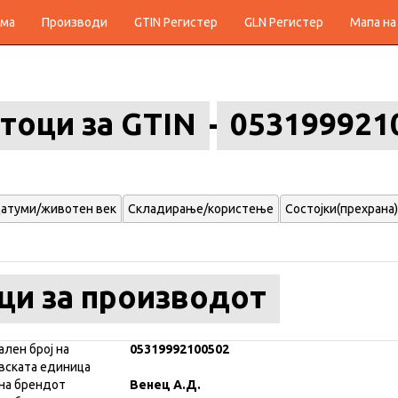
ма
Производи
GTIN Регистер
GLN Регистер
Мапа на
тоци за GTIN
053199921
атуми/животен век
Складирање/користење
Состојки(прехрана)
ци за производот
ален број на
05319992100502
вската единица
на брендот
Венец А.Д.