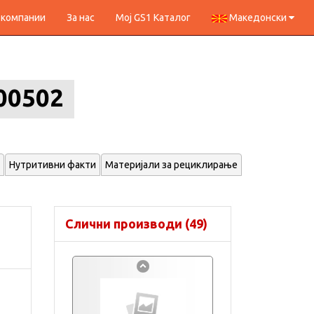
 компании
За нас
Мој GS1 Каталог
Македонски
00502
Нутритивни факти
Материјали за рециклирање
Слични производи (49)