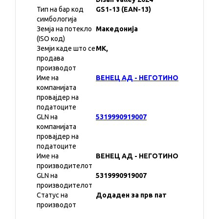
Тип на бар код
GS1-13 (EAN-13)
симбологија
Земја на потекло
Македонија
(ISO код)
Земји каде што се
MK,
продава
производот
Име на
ВЕНЕЦ АД - НЕГОТИНО
компанијата
провајдер на
податоците
GLN на
5319990919007
компанијата
провајдер на
податоците
Име на
ВЕНЕЦ АД - НЕГОТИНО
производителот
GLN на
5319990919007
производителот
Статус на
Додаден за прв пат
производот