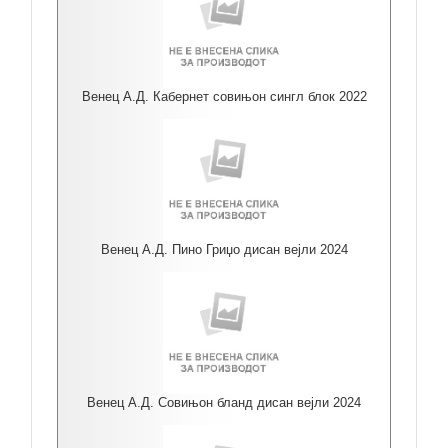
Венец А.Д. Кабернет совињон сингл блок 2022
Венец А.Д. Пино Гриџо дисан вејли 2024
Венец А.Д. Совињон бланд дисан вејли 2024