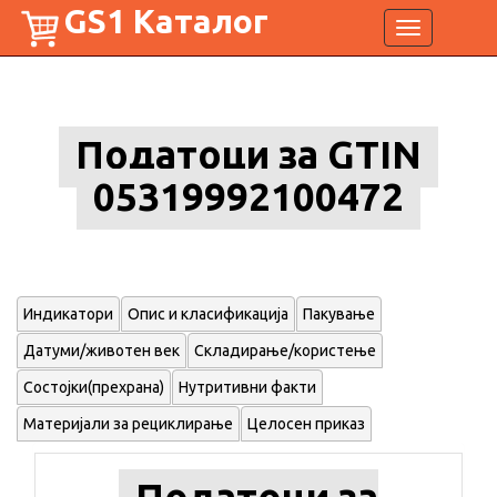
GS1 Каталог
Toggle
navigation
Податоци за GTIN
05319992100472
Индикатори
Опис и класификација
Пакување
Датуми/животен век
Складирање/користење
Состојки(прехрана)
Нутритивни факти
Материјали за рециклирање
Целосен приказ