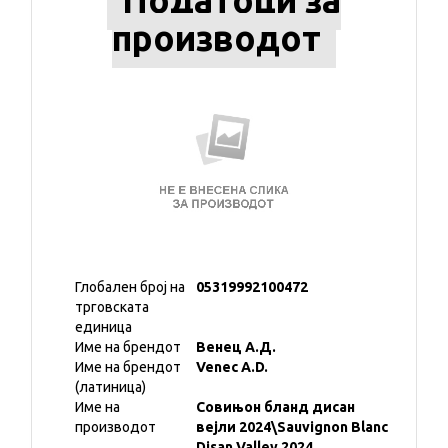
Податоци за
производот
Глобален број на
05319992100472
трговската
единица
Име на брендот
Венец А.Д.
Име на брендот
Venec A.D.
(латиница)
Име на
Совињон бланд дисан
производот
вејли 2024\Sauvignon Blanc
Disan Valley 2024