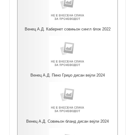
Венец А.Д. Кабернет совињон сингл блок 2022
Венец А.Д. Пино Гриџо дисан вејли 2024
Венец А.Д. Совињон бланд дисан вејли 2024