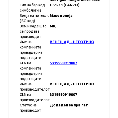
Тип на бар код
GS1-13 (EAN-13)
симбологија
Земја на потекло
Македонија
(ISO код)
Земји каде што
MK,
се продава
производот
Име на
ВЕНЕЦ АД - НЕГОТИНО
компанијата
провајдер на
податоците
GLN на
5319990919007
компанијата
провајдер на
податоците
Име на
ВЕНЕЦ АД - НЕГОТИНО
производителот
GLN на
5319990919007
производителот
Статус на
Додаден за прв пат
производот