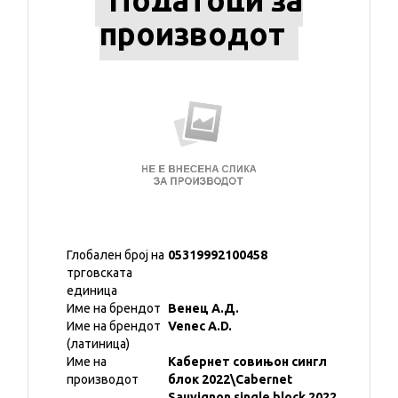
Податоци за
производот
Глобален број на
05319992100458
трговската
единица
Име на брендот
Венец А.Д.
Име на брендот
Venec A.D.
(латиница)
Име на
Кабернет совињон сингл
производот
блок 2022\Cabernet
Sauvignon single block 2022