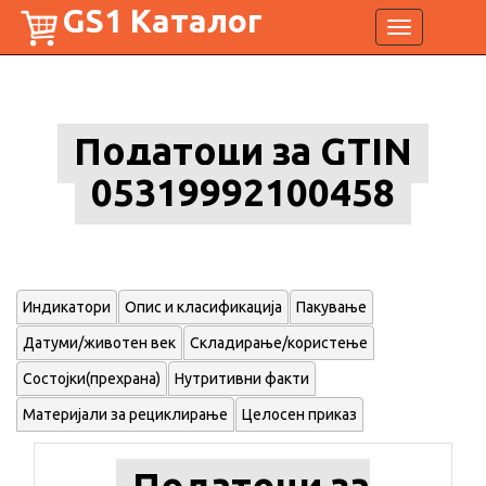
GS1 Каталог
Toggle
navigation
Податоци за GTIN
05319992100458
Индикатори
Опис и класификација
Пакување
Датуми/животен век
Складирање/користење
Состојки(прехрана)
Нутритивни факти
Материјали за рециклирање
Целосен приказ