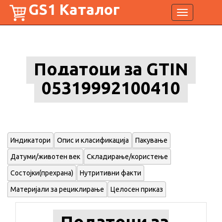
GS1 Каталог
Toggle
navigation
Податоци за GTIN
05319992100410
Индикатори
Опис и класификација
Пакување
Датуми/животен век
Складирање/користење
Состојки(прехрана)
Нутритивни факти
Материјали за рециклирање
Целосен приказ