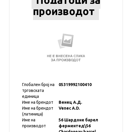
Податоци за
производот
Глобален број на
05319992100410
трговската
единица
Име на брендот
Венец А.Д.
Име на брендот
Venec A.D.
(латиница)
Име на
56 Шардоне барел
производот
ферментед\56
Chardonnay barrel