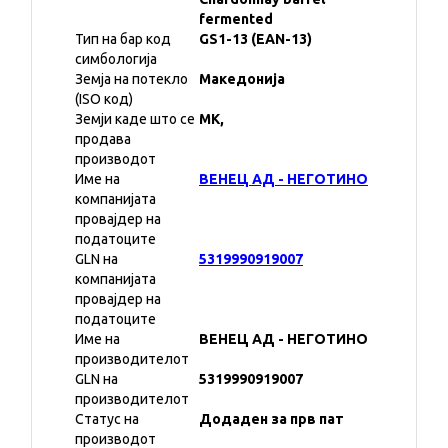
fermented
Тип на бар код
GS1-13 (EAN-13)
симбологија
Земја на потекло
Македонија
(ISO код)
Земји каде што се
MK,
продава
производот
Име на
ВЕНЕЦ АД - НЕГОТИНО
компанијата
провајдер на
податоците
GLN на
5319990919007
компанијата
провајдер на
податоците
Име на
ВЕНЕЦ АД - НЕГОТИНО
производителот
GLN на
5319990919007
производителот
Статус на
Додаден за прв пат
производот