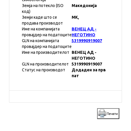
Земја на потекло (ISO
Македонија
код)
Земји каде што се
MK,
продава производот
Име на компанијата
ВЕНЕЦ АД -
провајдер на податоците
НЕГОТИНО
GLN на компанијата
5319990919007
провајдер на податоците
Име на производителот
ВЕНЕЦ АД -
НЕГОТИНО
GLN на производителот
5319990919007
Статус на производот
Додаден за прв
пат