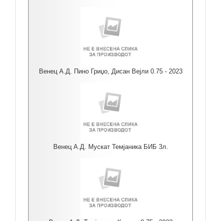
Венец А.Д. Пино Гриџо, Дисан Вејли 0.75 - 2023
Венец А.Д. Мускат Темјаника БИБ 3л.