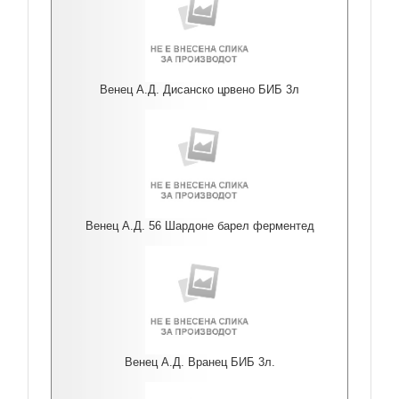
Венец А.Д. Дисанско црвено БИБ 3л
Венец А.Д. 56 Шардоне барел ферментед
Венец А.Д. Вранец БИБ 3л.