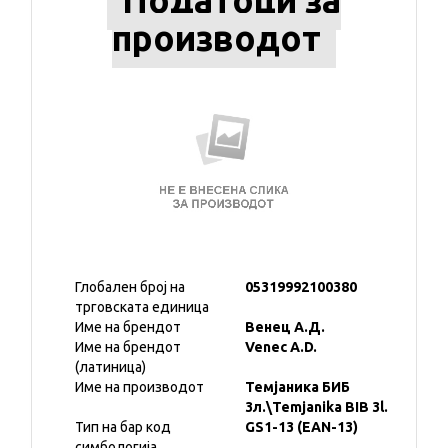
Податоци за
производот
Глобален број на
05319992100380
трговската единица
Име на брендот
Венец А.Д.
Име на брендот
Venec A.D.
(латиница)
Име на производот
Темјаника БИБ
3л.\Temjanika BIB 3l.
Тип на бар код
GS1-13 (EAN-13)
симбологија