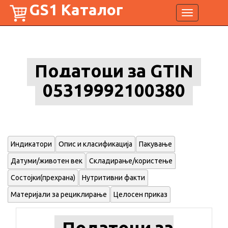
GS1 Каталог
Toggle
navigation
Податоци за GTIN
05319992100380
Индикатори
Опис и класификација
Пакување
Датуми/животен век
Складирање/користење
Состојки(прехрана)
Нутритивни факти
Материјали за рециклирање
Целосен приказ