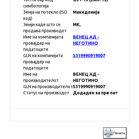
симбологија
Земја на потекло (ISO
Македонија
код)
Земји каде што се
MK,
продава производот
Име на компанијата
ВЕНЕЦ АД -
провајдер на
НЕГОТИНО
податоците
GLN на компанијата
5319990919007
провајдер на
податоците
Име на
ВЕНЕЦ АД -
производителот
НЕГОТИНО
GLN на производителот
5319990919007
Статус на производот
Додаден за прв пат