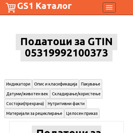
GS1 Каталог
Toggle
navigation
Податоци за GTIN
05319992100373
Индикатори
Опис и класификација
Пакување
Датуми/животен век
Складирање/користење
Состојки(прехрана)
Нутритивни факти
Материјали за рециклирање
Целосен приказ