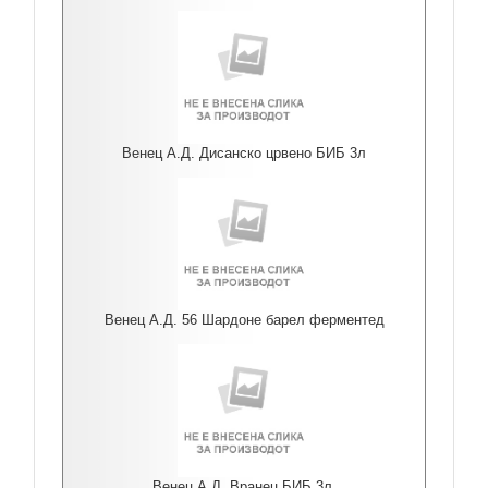
Венец А.Д. Дисанско црвено БИБ 3л
Венец А.Д. 56 Шардоне барел ферментед
Венец А.Д. Вранец БИБ 3л.