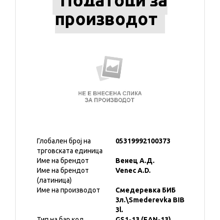
Податоци за
производот
Глобален број на
05319992100373
трговската единица
Име на брендот
Венец А.Д.
Име на брендот
Venec A.D.
(латиница)
Име на производот
Смедеревка БИБ
3л.\Smederevka BIB
3l.
Тип на бар код
GS1-13 (EAN-13)